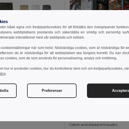
kies
er både egna och tredjepartscookies för att förbättra den övergripande funktio
nalysera webbplatsens prestanda och säkerställa en smidig och personlig surfu
ptimerade interaktioner med vår webbplats och reklam.
cookieinställningar när som helst. Nödvändiga cookies, som är nödvändiga för w
 eftersom de är nödvändiga för att webbplatsen ska fungera korrekt. Du kan dock vä
 av cookies, som de som används för personalisering, analys och inriktning.
om hur vi använder cookies, hur du kontrollerar dem och om tredjepartscookies, vä
6 kr
licy
.
586.71 kr
-42%
a 36008
Stretchbyxor med flera fickor (290g/m²), i bomull (46%), EME (38%) och polyester (16%)
iella
Preferenser
Acceptera
+4 Färger
268.60 kr
401.09 kr
TH Clothes 30247
Cotton and elastane trousers