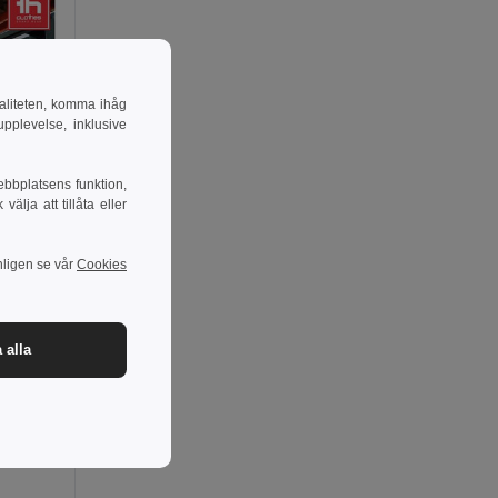
naliteten, komma ihåg
pplevelse, inklusive
ebbplatsens funktion,
lja att tillåta eller
nligen se vår
Cookies
 alla
-33%