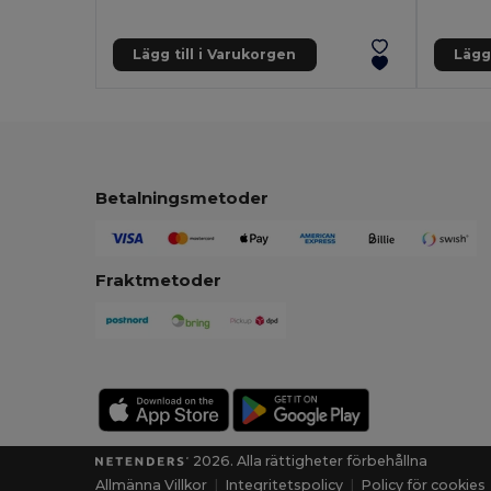
Lägg till i Varukorgen
Lägg 
Betalningsmetoder
Fraktmetoder
2026. Alla rättigheter förbehållna
Allmänna Villkor
|
Integritetspolicy
|
Policy för cookies