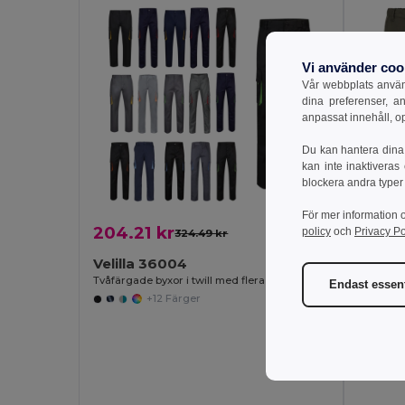
Vi använder coo
Vår webbplats använd
dina preferenser, a
anpassat innehåll, o
Du kan hantera dina 
kan inte inaktiveras
blockera andra typer
För mer information 
204.21 kr
337.6
policy
och
Privacy Po
324.49 kr
-37%
Velilla 36004
Velill
Tvåfärgade byxor i twill med flera fickor (200g/m²), i bomull (35%) och polyester (65%)
Endast essent
+12 Färger