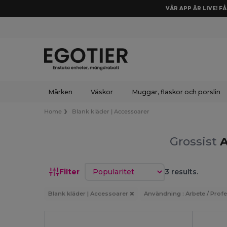
VÅR APP ÄR LIVE! F
Märken
Väskor
Muggar, flaskor och porslin
Home
Blank kläder | Accessoarer
Grossist
A
Sortera efter
Filter
3 results.
Blank kläder | Accessoarer
Användning : Arbete / Prof