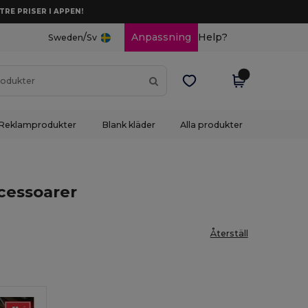
TRE PRISER I APPEN!
/
Anpassning
Help?
Sweden
Sv
Reklamprodukter
Blank kläder
Alla produkter
ccessoarer
Återställ