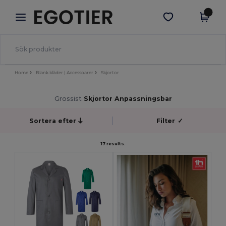
×
Egotier-app
Hämta app
Bättre priser i appen!
Home
Blank kläder | Accessoarer
Skjortor
Grossist
Skjortor Anpassningsbar
Sortera efter
Filter
✓
17 results.