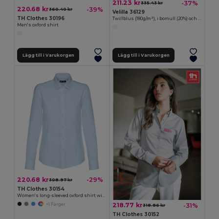
211.23 kr
-37%
335.43 kr
220.68 kr
-39%
360.40 kr
Velilla 36129
TH Clothes 30196
Twillblus (180g/m²), i bomull (20%) och polyester (80%)
Men's oxford shirt
Lägg till i Varukorgen
Lägg till i Varukorgen
220.68 kr
-29%
308.97 kr
TH Clothes 30154
Women's long-sleeved oxford shirt with pearl coloured buttons
218.77 kr
-31%
+1 Färger
318.86 kr
TH Clothes 30152