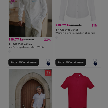
218.77 kr
-31%
318.86 kr
TH Clothes 30195
Women's long-sleeved shirt. White
218.77 kr
-33%
326.51 kr
TH Clothes 30194
Men's long-sleeved shirt. White
Lägg till i Varukorgen
Lägg till i Varukorgen