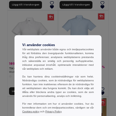
Lägg till i Varukorgen
Lägg till i Varukorgen
Vi använder cookies
Vår webbplats använder både egna och tredjepartscookies
för att förbättra den övergripande funktionaliteten, komma
ihåg dina preferenser, analysera webbplatsens prestanda
och säkerställa en smidig och personlig surfupplevelse,
189.02 kr
-31%
275.72 kr
inklusive anpassat innehåll, optimerade interaktioner med
189.02 kr
-29%
264.67 kr
TH Clothes 30201
vår webbplats och reklam.
TH Clothes 30157
Women's short-sleeved oxford shirt. White
Men's short-sleeved oxford shirt
Du kan hantera dina cookieinställningar när som helst.
Nödvändiga cookies, som är nödvändiga för webbplatsens
funktion, kan inte inaktiveras eftersom de är nödvändiga för
att webbplatsen ska fungera korrekt. Du kan dock välja att
Lägg till i Varukorgen
Lägg till i Varukorgen
tillåta eller blockera andra typer av cookies, som de som
används för personalisering, analys och inriktning.
För mer information om hur vi använder cookies, hur du
kontrollerar dem och om tredjepartscookies, vänligen se vår
Cookies policy
och
Privacy Policy
.