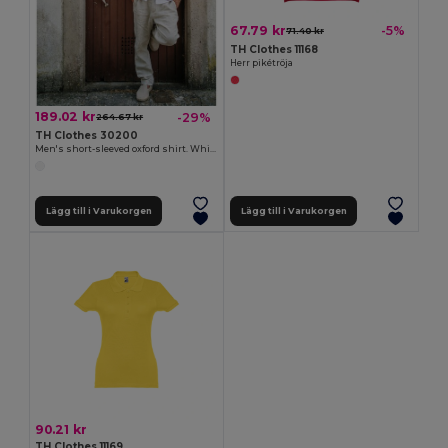
67.79 kr
-5%
71.40 kr
TH Clothes 11168
Herr pikétröja
189.02 kr
-29%
264.67 kr
TH Clothes 30200
Men's short-sleeved oxford shirt. White
Lägg till i Varukorgen
Lägg till i Varukorgen
90.21 kr
TH Clothes 11169