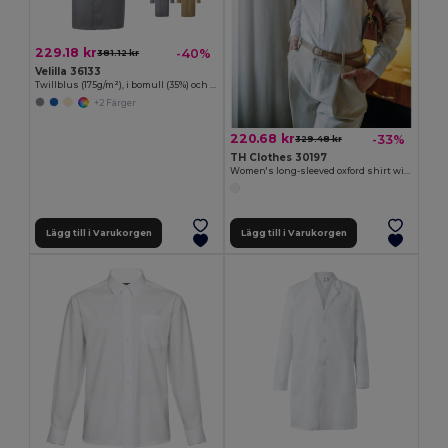
229.18 kr
-40%
381.12 kr
Velilla 36133
Twillblus (175g/m²), i bomull (35%) och polyester (65%)
+2 Färger
220.68 kr
-33%
329.48 kr
TH Clothes 30197
Women's long-sleeved oxford shirt with pearl coloured buttons. White
Lägg till i Varukorgen
Lägg till i Varukorgen