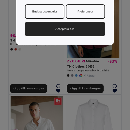
Endast essentiella
Preferenser
Acceptera alla
90.21 kr
TH Clothes 11167
Kortärmad bomullspikétröja för män
220.68 kr
-33%
329.48 kr
TH Clothes 30153
Men's long-sleeved oxford shirt
+1 Färger
Lägg till i Varukorgen
Lägg till i Varukorgen