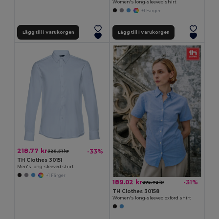
Women's long-sleeved shirt
+1 Färger
Lägg till i Varukorgen
Lägg till i Varukorgen
218.77 kr
-33%
326.51 kr
TH Clothes 30151
Men's long-sleeved shirt
+1 Färger
189.02 kr
-31%
275.72 kr
TH Clothes 30158
Women's long-sleeved oxford shirt