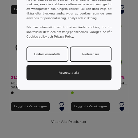
funktion, kan inte inaktiveras eftersom de är nödvändiga för
att webbplatsen ska fungera korrekt. Du kan dock välja att
Lägg till i Varukorgen
Lägg till i Varukorgen
tillåta eller blockera andra typer av cookies, som de som
används för personalisering, analys och inriktning.
För mer information om hur vi använder cookies, hur du
kontrollerar dem och om tredjepartscookies, vänligen se vår
Cookies policy
och
Privacy Policy
.
Endast essentiella
Preferenser
Acceptera alla
21.36 kr
117.73 kr
-7%
-33%
22.84 kr
174.46 kr
HELP Nödfilt i en påse
ROUNDVISIBLE Reflexsele med LED
GiftRetail MO6726
GiftRetail MO2100
Lägg till i Varukorgen
Lägg till i Varukorgen
Visar Alla Produkter.