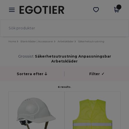
×
Egotier-app
Hämta app
Bättre priser i appen!
Home
Blank kläder | Accessoarer
Arbetskläder
Säkerhetsutrustning
Grossist
Säkerhetsutrustning Anpassningsbar
Arbetskläder
Sortera efter
Filter
✓
6 results.