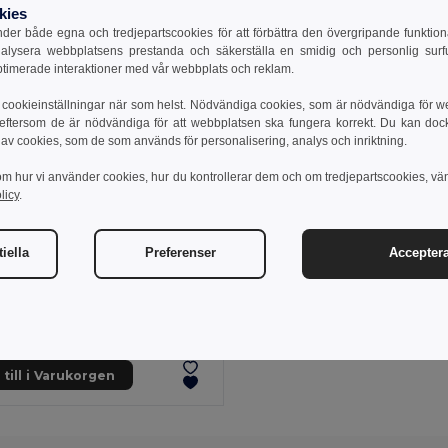
kies
er både egna och tredjepartscookies för att förbättra den övergripande funktio
nalysera webbplatsens prestanda och säkerställa en smidig och personlig surfu
ptimerade interaktioner med vår webbplats och reklam.
cookieinställningar när som helst. Nödvändiga cookies, som är nödvändiga för w
 eftersom de är nödvändiga för att webbplatsen ska fungera korrekt. Du kan dock vä
 av cookies, som de som används för personalisering, analys och inriktning.
om hur vi använder cookies, hur du kontrollerar dem och om tredjepartscookies, vä
licy
.
iella
Preferenser
Acceptera
8 kr
244.80 kr
-35%
 36131
Twilltunika (190g/m²) med korta ärmar, i polyester (65%) och bomull (35%)
till i Varukorgen