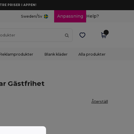
TRE PRISER I APPEN!
/
Anpassning
Help?
Sweden
Sv
Reklamprodukter
Blank kläder
Alla produkter
r Gästfrihet
Återställ