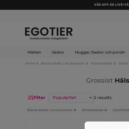
VÅR APP ÄR LIVE! F
Märken
Väskor
Muggar, flaskor och porslin
Home
Blank kläder | Accessoarer
Arbetskläder
Gästfr
Grossist
Häls
Sortera efter
Filter
2 results.
Blank kläder | Accessoarer
Arbetskläder
Gästfrihe