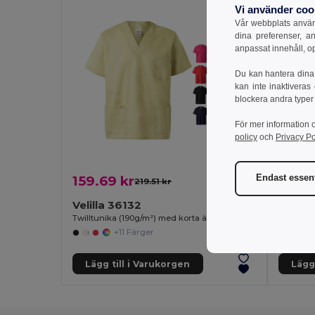
Vi använder coo
Vår webbplats använd
dina preferenser, a
anpassat innehåll, o
Du kan hantera dina 
kan inte inaktiveras
blockera andra typer
För mer information 
policy
och
Privacy Po
Endast essent
159.69 kr
159.4
219.51 kr
-27%
Velilla 36132
Velilla
Twilltunika (190g/m²) med korta ärmar, i polyester (65%) och bomull (35%)
+11 Färger
Lägg till i Varukorgen
Lägg 