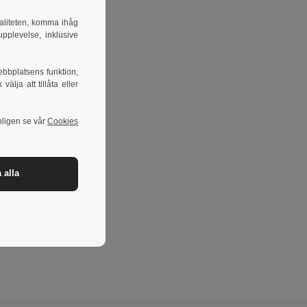
naliteten, komma ihåg
pplevelse, inklusive
ebbplatsens funktion,
lja att tillåta eller
nligen se vår
Cookies
 alla