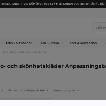
Å 110 SEK RABATT VID KÖP ÖVER 880 SEK MED KODEN EGOTIER10 – ÄNNU BÄT
Teknik & Tillbehör
Äta & Dricka
Sport & Rekreation
ihet
Hälso- och skönhetskläder
o- och skönhetskläder Anpassningsba
t
Hälso- och skönhetskläder
Anpassningsbar