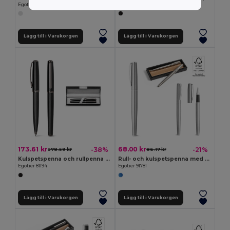
Egotier 81193
Egotier 91816
Lägg till i Varukorgen
Lägg till i Varukorgen
173.61 kr
68.00 kr
-38%
-21%
278.59 kr
86.17 kr
Kulspetspenna och rullpenna som set i metall med vridmekanism
Rull- och kulspetspenna med kropp i rostfritt stål (53 % rSS) med klämma
Egotier 81194
Egotier 91781
Lägg till i Varukorgen
Lägg till i Varukorgen