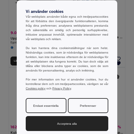
Vi använder cookies
Vår webbplats använder både egna och tredjepartscookies
för att förbättra den övergripande funktionaliteten, komma
ihåg dina preferenser, analysera webbplatsens prestanda
och säkerställa en smidig och personlig surfupplevelse,
72.36 kr
9.03 kr
-16%
10.73 kr
inklusive anpassat innehåll, optimerade interaktioner med
Rollerball och kulspetspenna som set med kropp i återvunnen aluminium (100 % rAL)
Uppsättning med två vässade pennor
vår webbplats och reklam.
Egotier 91778
Egotier 91737
Du kan hantera dina cookieinställningar när som helst.
Nödvändiga cookies, som är nödvändiga för webbplatsens
funktion, kan inte inaktiveras eftersom de är nödvändiga för
Lägg till i Varukorgen
Lägg till i Varukorgen
att webbplatsen ska fungera korrekt. Du kan dock välja att
tillåta eller blockera andra typer av cookies, som de som
används för personalisering, analys och inriktning.
För mer information om hur vi använder cookies, hur du
kontrollerar dem och om tredjepartscookies, vänligen se vår
Cookies policy
och
Privacy Policy
.
Endast essentiella
Preferenser
Acceptera alla
162.35 kr
78.31 kr
-38%
-18%
260.31 kr
95.31 kr
Kulspetspenna och rullpenna som set i metall med klipps
Metallrullpenna och kulspetspenna som set med klipps