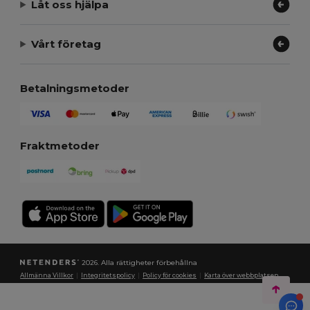
Låt oss hjälpa
Vårt företag
Betalningsmetoder
Fraktmetoder
2026. Alla rättigheter förbehållna
Allmänna Villkor
|
Integritetspolicy
|
Policy för cookies
|
Karta över webbplatsen