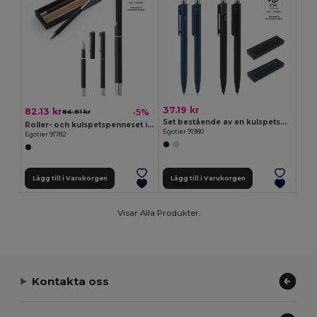
37.19 kr
82.13 kr
-5%
86.81 kr
Set bestående av en kulspetspenna och en bläckfri penna, båda tillverkade av aluminium (94 % återvunnen)
Roller- och kulspetspenneset i aluminium (94 % rAL) med klämma
Egotier 91980
Egotier 91782
Lägg till i Varukorgen
Lägg till i Varukorgen
Visar Alla Produkter.
Kontakta oss