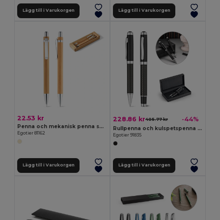
Lägg till i Varukorgen
Lägg till i Varukorgen
22.53 kr
228.86 kr
-44%
405.77 kr
Penna och mekanisk penna set av bambu
Rullpenna och kulspetspenna i metall och kolfiber med vridmekanism
Egotier 81162
Egotier 91835
Lägg till i Varukorgen
Lägg till i Varukorgen