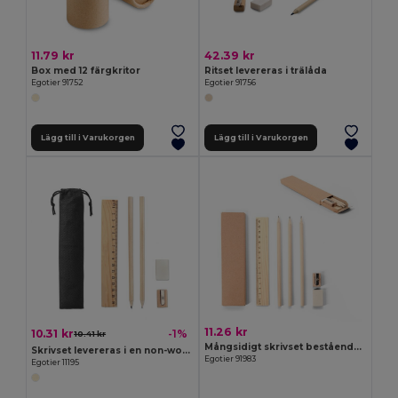
11.79 kr
42.39 kr
Box med 12 färgkritor
Ritset levereras i trälåda
Egotier 91752
Egotier 91756
Lägg till i Varukorgen
Lägg till i Varukorgen
11.26 kr
10.31 kr
-1%
10.41 kr
Mångsidigt skrivset bestående av penna, vässare, suddgummi och linjal
Skrivset levereras i en non-woven-påse
Egotier 91983
Egotier 11195