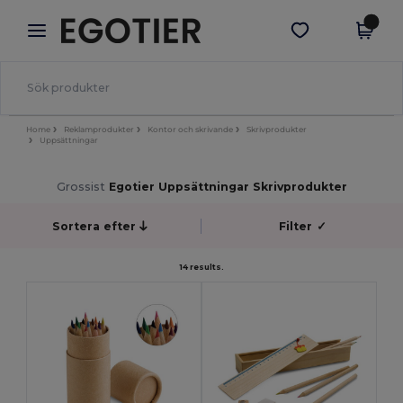
×
Egotier-app
Hämta app
Bättre priser i appen!
Home
Reklamprodukter
Kontor och skrivande
Skrivprodukter
Uppsättningar
Grossist
Egotier Uppsättningar Skrivprodukter
Sortera efter
Filter
✓
14 results.