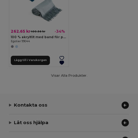
262.65 kr
-34%
400.56 kr
100 % akrylfilt med band för personligt kort (270 g/m²)
Egotier 99044
Lägg till i Varukorgen
Visar Alla Produkter.
Kontakta oss
Låt oss hjälpa