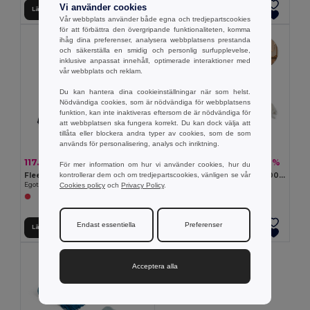
Vi använder cookies
Lägg till i Varukorgen
Lägg till i Varukorgen
Vår webbplats använder både egna och tredjepartscookies
för att förbättra den övergripande funktionaliteten, komma
ihåg dina preferenser, analysera webbplatsens prestanda
och säkerställa en smidig och personlig surfupplevelse,
inklusive anpassat innehåll, optimerade interaktioner med
vår webbplats och reklam.
Du kan hantera dina cookieinställningar när som helst.
Nödvändiga cookies, som är nödvändiga för webbplatsens
funktion, kan inte inaktiveras eftersom de är nödvändiga för
att webbplatsen ska fungera korrekt. Du kan dock välja att
tillåta eller blockera andra typer av cookies, som de som
används för personalisering, analys och inriktning.
117.19 kr
212.82 kr
-29%
-32%
165.43 kr
314.29 kr
För mer information om hur vi använder cookies, hur du
kontrollerar dem och om tredjepartscookies, vänligen se vår
Fleecefilt (160 g/m²)
Filt i återvunnen polyester (100 % rPET) (300 g/m²), med mohair-känsla
Cookies policy
och
Privacy Policy
.
Egotier 99077
Egotier 99166
Endast essentiella
Preferenser
Lägg till i Varukorgen
Lägg till i Varukorgen
Acceptera alla