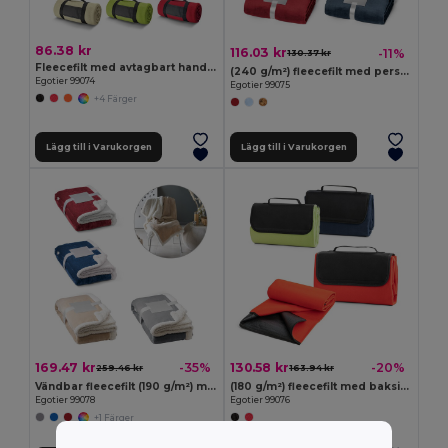
86.38 kr
116.03 kr
-11%
130.37 kr
Fleecefilt med avtagbart handtag (180 g/m²)
(240 g/m²) fleecefilt med personligt kortband
Egotier 99074
Egotier 99075
+4 Färger
Lägg till i Varukorgen
Lägg till i Varukorgen
169.47 kr
130.58 kr
-35%
-20%
259.46 kr
163.94 kr
Vändbar fleecefilt (190 g/m²) med satinband och personligt kort
(180 g/m²) fleecefilt med baksida
Egotier 99078
Egotier 99076
+1 Färger