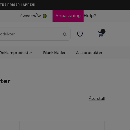
TRE PRISER I APPEN!
/
Anpassning
Help?
Sweden
Sv
Reklamprodukter
Blank kläder
Alla produkter
ter
Återställ