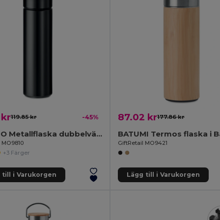
 kr
87.02 kr
119.85 kr
-45%
177.86 kr
PATAGO Metallflaska dubbelvägg 470ml
BATUMI Termos flaska i 
il MO9810
GiftRetail MO9421
+3 Färger
till i Varukorgen
Lägg till i Varukorgen