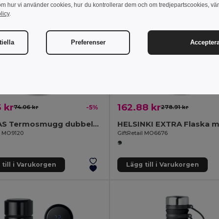
om hur vi använder cookies, hur du kontrollerar dem och om tredjepartscookies, vä
licy
.
iella
Preferenser
Acceptera
 kr
162.88 kr
74.06 kr
-5%
278.91 kr
TAMPAS Termosmugg dubbelväggad
il MO9120
GiftRetail MO6676
till i Varukorgen
Lägg till i Varukorgen