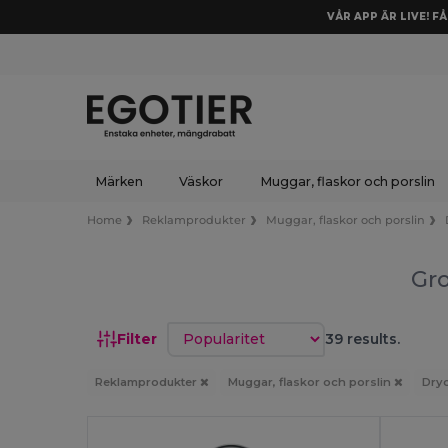
VÅR APP ÄR LIVE! F
Märken
Väskor
Muggar, flaskor och porslin
Home
Reklamprodukter
Muggar, flaskor och porslin
Gro
Sortera efter
Filter
39 results.
Reklamprodukter
Muggar, flaskor och porslin
Dry