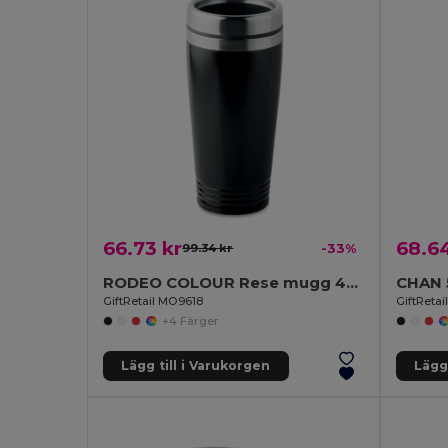
66.73 kr
68.64
99.34 kr
-33%
RODEO COLOUR Rese mugg 400ml
CHAN 
GiftRetail MO9618
GiftReta
+4 Färger
Lägg till i Varukorgen
Lägg 