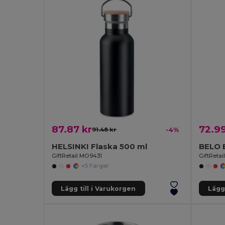
87.87 kr
72.99
91.48 kr
-4%
HELSINKI Flaska 500 ml
GiftRetail MO9431
GiftReta
+5 Färger
Lägg till i Varukorgen
Lägg 