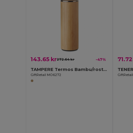
143.65 kr
71.72
272.64 kr
-47%
TAMPERE Termos Bambu/rostfritt 400ml
TENER
GiftRetail MO6272
GiftReta