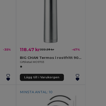
118.47 kr
-35%
222.28 kr
-47%
BIG CHAN Termos i rostfritt 900 ml
GiftRetail MO9703
Lägg till i Varukorgen
MINSTA ANTAL: 10