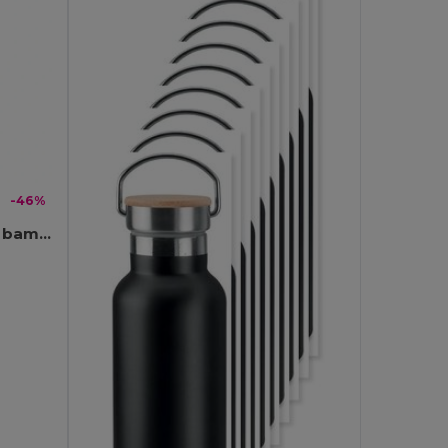
-46%
NANDA Termoflaska med bambu 450ml