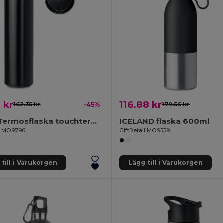
 kr
116.88 kr
162.35 kr
-45%
179.56 kr
POLE Termosflaska touchtermometer
ICELAND flaska 600ml
il MO9796
GiftRetail MO9539
till i Varukorgen
Lägg till i Varukorgen