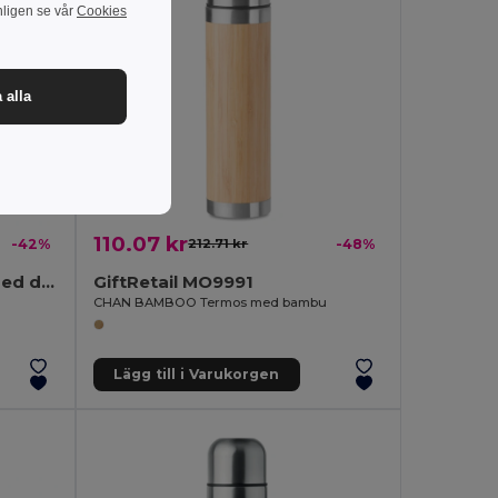
nligen se vår
Cookies
 alla
110.07 kr
-42%
212.71 kr
-48%
HELSINKI EXTRA Flaska med dubbelvägg 1,5 liter
GiftRetail MO9991
CHAN BAMBOO Termos med bambu
Lägg till i Varukorgen