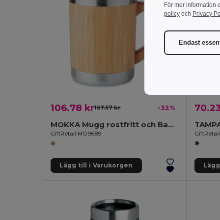
För mer information 
policy
och
Privacy Po
Endast essent
106.78 kr
70.23
157.57 kr
-32%
MOKKA Mugg rostfritt och Bambu 300ml
GiftRetail MO9689
GiftReta
Lägg till i Varukorgen
Lägg 