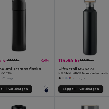
 kr
114.64 kr
85.85 kr
-20%
220.58 kr
500ml Termos flaska
GiftRetail MO6373
il MO8314
HELSINKI LARGE Termoflaska i rostfrit
+7 Färger
+1 Färger
till i Varukorgen
Lägg till i Varukorgen