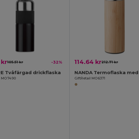
 kr
114.64 kr
105.51 kr
-32%
212.71 kr
E Tvåfärgad drickflaska
il MO7490
GiftRetail MO6371