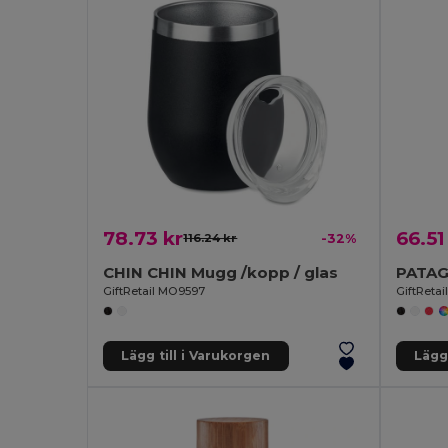
78.73 kr
66.51
116.24 kr
-32%
CHIN CHIN Mugg /kopp / glas
GiftRetail MO9597
GiftReta
Lägg till i Varukorgen
Lägg 