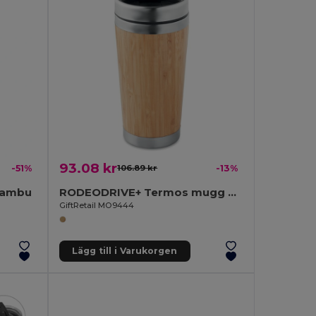
93.08 kr
-51%
106.89 kr
-13%
Bambu
RODEODRIVE+ Termos mugg 400ml
GiftRetail MO9444
Lägg till i Varukorgen