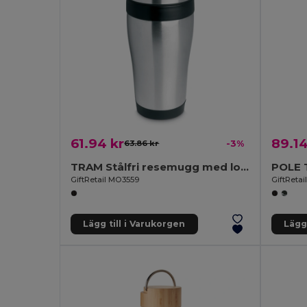
61.94 kr
89.14
63.86 kr
-3%
TRAM Stålfri resemugg med lock
GiftRetail MO3559
GiftReta
Lägg till i Varukorgen
Lägg 