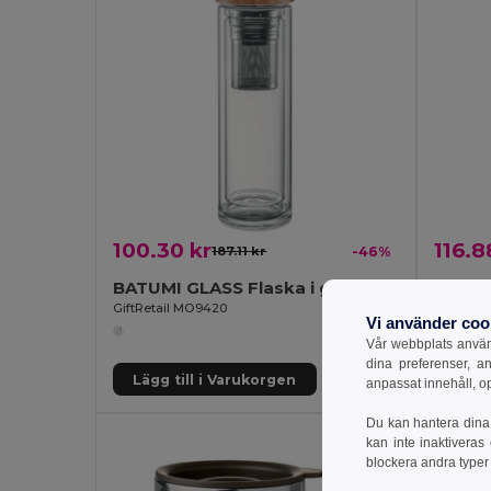
100.30 kr
116.8
187.11 kr
-46%
BATUMI GLASS Flaska i glas 400ml
GiftRe
GiftRetail MO9420
HELSINKI 
Vi använder coo
Vår webbplats använd
dina preferenser, a
Lägg till i Varukorgen
Lägg 
anpassat innehåll, o
Du kan hantera dina 
kan inte inaktiveras
blockera andra typer