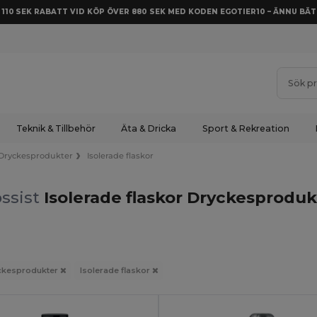
Å 110 SEK RABATT VID KÖP ÖVER 880 SEK MED KODEN EGOTIER10 – ÄNNU BÄT
Teknik & Tillbehör
Äta & Dricka
Sport & Rekreation
Dryckesprodukter
Isolerade flaskor
ssist
Isolerade flaskor Dryckesproduk
ckesprodukter
Isolerade flaskor