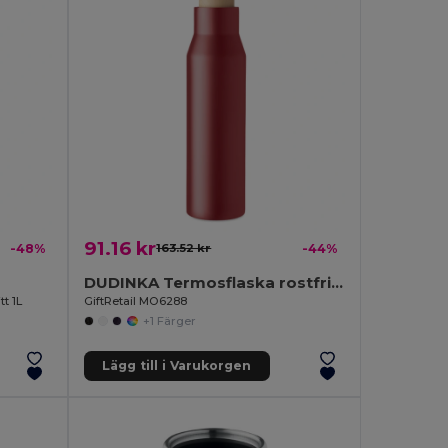
91.16 kr
-48%
163.52 kr
-44%
DUDINKA Termosflaska rostfritt 500ml
t 1L
GiftRetail MO6288
+1 Färger
Lägg till i Varukorgen