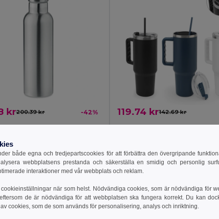
8 kr
119.74 kr
200.39 kr
-42%
142.69 kr
tail MO6372
MED Termoflaska i rostfritt 750ml
Egotier 94373
kies
+2 Färger
er både egna och tredjepartscookies för att förbättra den övergripande funktio
nalysera webbplatsens prestanda och säkerställa en smidig och personlig surfu
till i Varukorgen
Lägg till i Varukorgen
ptimerade interaktioner med vår webbplats och reklam.
cookieinställningar när som helst. Nödvändiga cookies, som är nödvändiga för w
 eftersom de är nödvändiga för att webbplatsen ska fungera korrekt. Du kan dock vä
 av cookies, som de som används för personalisering, analys och inriktning.