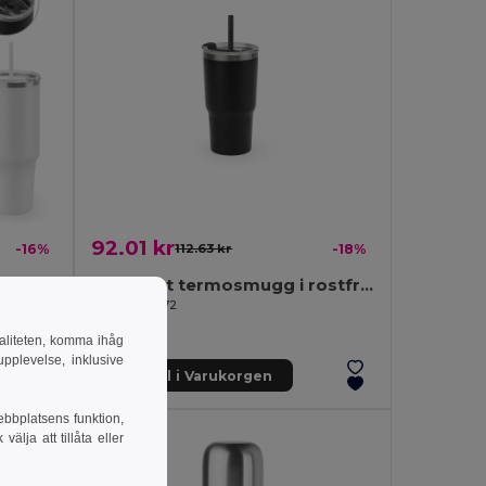
92.01 kr
-16%
112.63 kr
-18%
Stor termosmugg i rostfritt stål (91 % återvunnen) med vakuumisolerad dubbelvägg och matt yta, 1300 ml
Kompakt termosmugg i rostfritt stål (91 % återvunnen) med vakuumisolerad dubbelvägg och matt yta, 600 ml
Egotier 94372
naliteten, komma ihåg
pplevelse, inklusive
Lägg till i Varukorgen
ebbplatsens funktion,
lja att tillåta eller