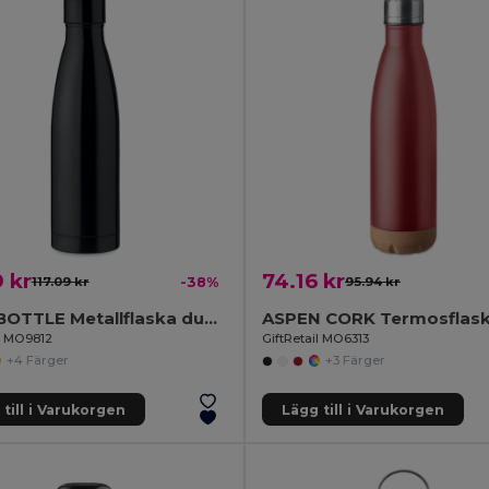
 kr
74.16 kr
117.09 kr
-38%
95.94 kr
BELO BOTTLE Metallflaska dubbelvägg koppar
il MO9812
GiftRetail MO6313
+4 Färger
+3 Färger
till i Varukorgen
Lägg till i Varukorgen