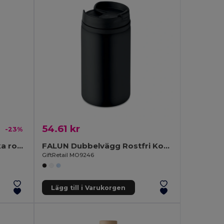
54.61 kr
-23%
ASPEN CORK Termosflaska rostfritt/kork
FALUN Dubbelvägg Rostfri Kopp 250 ml Läckagesäker
GiftRetail MO9246
Lägg till i Varukorgen