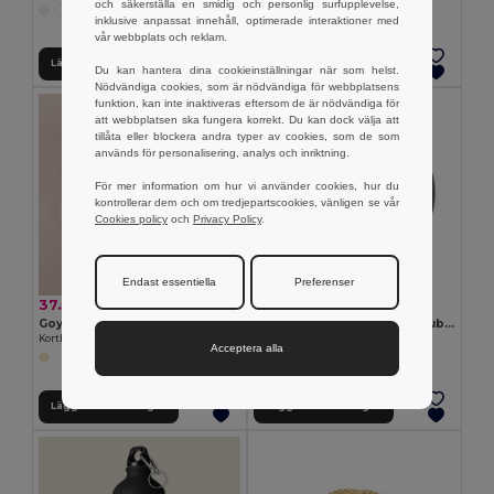
och säkerställa en smidig och personlig surfupplevelse,
+1 Färger
+20 Färger
inklusive anpassat innehåll, optimerade interaktioner med
vår webbplats och reklam.
Lägg till i Varukorgen
Lägg till i Varukorgen
Du kan hantera dina cookieinställningar när som helst.
Nödvändiga cookies, som är nödvändiga för webbplatsens
funktion, kan inte inaktiveras eftersom de är nödvändiga för
att webbplatsen ska fungera korrekt. Du kan dock välja att
tillåta eller blockera andra typer av cookies, som de som
används för personalisering, analys och inriktning.
För mer information om hur vi använder cookies, hur du
kontrollerar dem och om tredjepartscookies, vänligen se vår
Cookies policy
och
Privacy Policy
.
Endast essentiella
Preferenser
37.51 kr
35.70 kr
Goya 38055
Keramikmugg idealisk för sublimering
Kortbrättad Unisex Hatt i Flexibel Rotting MADEIRA
Egotier 93897
Acceptera alla
Lägg till i Varukorgen
Lägg till i Varukorgen