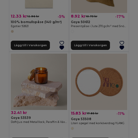
12.33 kr
8.92 kr
-5%
-17%
12.96 kr
10.73 kr
100% bomullspåse (140 g/m²)
Goya 50612
Egotier 92821
Presentpåse i Jute 270 gr/m² med Snörstängning 16x20 cm PACIFIC
Lägg till i Varukorgen
Lägg till i Varukorgen
32.41 kr
15.83 kr
-11%
17.85 kr
Goya 53539
Goya 53508
Doftljus med Metalllock, Paraffin & Växtvax 75g TULIPE
Liten spegel med korköverdrag YLANG