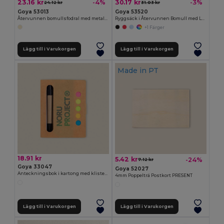
23.16 kr
30.17 kr
-4%
-3%
24.12 kr
31.03 kr
Goya 53013
Goya 53520
Återvunnen bomullsfodral med metallknopp ELEMENTARY
Ryggsäck i Återvunnen Bomull med Långa Handtag MOOR
+1 Färger
Lägg till i Varukorgen
Lägg till i Varukorgen
Made in
PT
18.91 kr
5.42 kr
-24%
7.12 kr
Goya 33047
Goya 52027
Anteckningsbok i kartong med klisterlappar och penna NOTE
4mm Poppelträ Postkort PRESENT
Lägg till i Varukorgen
Lägg till i Varukorgen