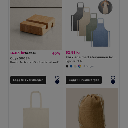
52.81 kr
14.03 kr
-16%
16.79 kr
Förkläde med återvunnen bomull (140 g/m²)
Goya 50084
Egotier 99812
Bambu Mobil- och Surfplattehållare FORUM
+1 Färger
Lägg till i Varukorgen
Lägg till i Varukorgen