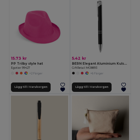
15.73 kr
5.42 kr
PP Trilby style hat
BERN Elegant Aluminium Kulspetspenna med Blått Bläck
Egotier 99427
GiftRetail MO8893
+2 Färger
+6 Färger
Lägg till i Varukorgen
Lägg till i Varukorgen