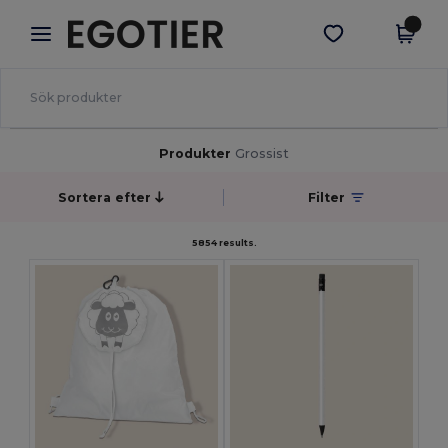
×
Egotier-app
Hämta app
Bättre priser i appen!
Produkter
Grossist
Sortera efter
Filter
5854 results.