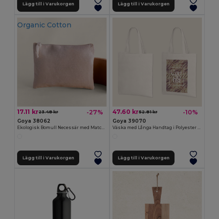
Lägg till i Varukorgen
Lägg till i Varukorgen
Organic Cotton
17.11 kr
47.60 kr
-27%
-10%
23.48 kr
52.81 kr
Goya 38062
Goya 39070
Ekologisk Bomull Necessär med Matchande Dragkedja AIRY
Väska med Långa Handtag i Polyester SION
Lägg till i Varukorgen
Lägg till i Varukorgen