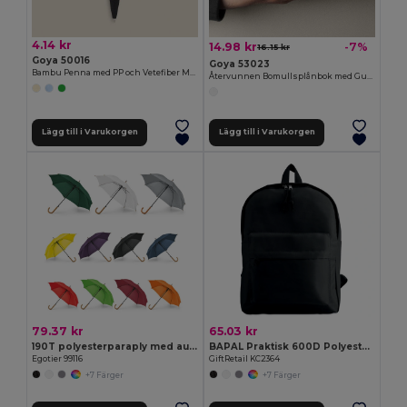
4.14 kr
14.98 kr
-7%
16.15 kr
Goya 50016
Goya 53023
Bambu Penna med PP och Vetefiber MALMO
Återvunnen Bomullsplånbok med Guldfärgad Dragflik ARGENT
Lägg till i Varukorgen
Lägg till i Varukorgen
79.37 kr
65.03 kr
190T polyesterparaply med automatisk öppning
BAPAL Praktisk 600D Polyester Ryggsäck med Ficka
Egotier 99116
GiftRetail KC2364
+7 Färger
+7 Färger