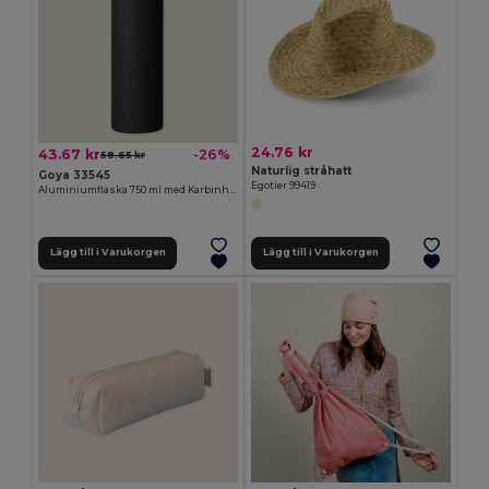
24.76 kr
43.67 kr
-26%
58.65 kr
Naturlig stråhatt
Goya 33545
Egotier 99419
Aluminiumflaska 750 ml med Karbinhake MATT
Lägg till i Varukorgen
Lägg till i Varukorgen