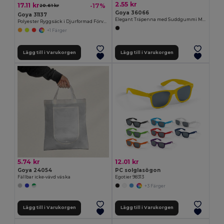
2.55 kr
17.11 kr
-17%
20.61 kr
Goya 36066
Goya 31137
Elegant Träpenna med Suddgummi MATT
Polyester Ryggsäck i Djurformad Förvaringspåse ANIMALS
+1 Färger
Lägg till i Varukorgen
Lägg till i Varukorgen
5.74 kr
12.01 kr
Goya 24054
PC solglasögon
Fällbar icke-vävd väska
Egotier 98313
+3 Färger
Lägg till i Varukorgen
Lägg till i Varukorgen