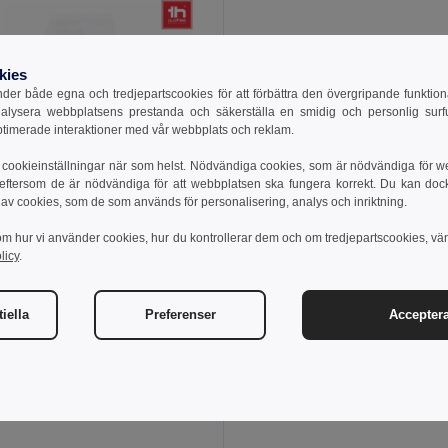
kies
er både egna och tredjepartscookies för att förbättra den övergripande funktio
nalysera webbplatsens prestanda och säkerställa en smidig och personlig surfu
ptimerade interaktioner med vår webbplats och reklam.
cookieinställningar när som helst. Nödvändiga cookies, som är nödvändiga för w
 eftersom de är nödvändiga för att webbplatsen ska fungera korrekt. Du kan dock vä
 av cookies, som de som används för personalisering, analys och inriktning.
om hur vi använder cookies, hur du kontrollerar dem och om tredjepartscookies, vä
1 kr
licy
.
329.91 kr
-31%
othes 30310
s tracksuit pants
iella
Preferenser
Acceptera