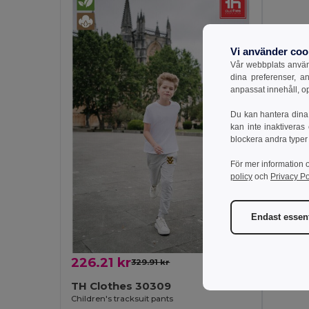
Vi använder coo
Vår webbplats använd
dina preferenser, a
anpassat innehåll, o
Du kan hantera dina 
kan inte inaktiveras
blockera andra typer
För mer information 
226.2
policy
och
Privacy Po
TH Cl
Children'
Endast essent
226.21 kr
329.91 kr
-31%
TH Clothes 30309
Children's tracksuit pants