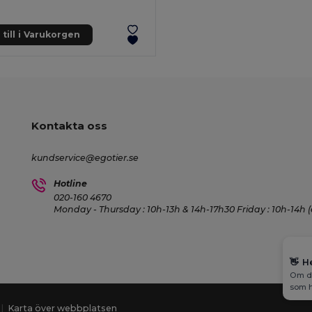
till i Varukorgen
Kontakta oss
kundservice@egotier.se
Hotline
020-160 4670
Monday - Thursday : 10h-13h & 14h-17h30 Friday : 10h-14h (
👋
H
Om du
som h
|
Karta över webbplatsen