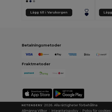
Lägg till i Varukorgen
Lägg 
Betalningsmetoder
Fraktmetoder
2026. Alla rättigheter förbehållna
Allmänna Villkor
|
Integritetspolicy
|
Policy för cookies