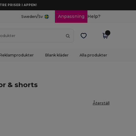
TRE PRISER I APPEN!
/
Anpassning
Help?
Sweden
Sv
Reklamprodukter
Blank kläder
Alla produkter
r & shorts
Återställ