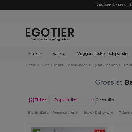
VÅR APP ÄR LIVE! F
Märken
Väskor
Muggar, flaskor och porslin
Home
Blank kläder | Accessoarer
Byxor & shorts
Trän
Grossist
Ba
Sortera efter
Filter
2 results.
Blank kläder | Accessoarer
Byxor & shorts
Tränin