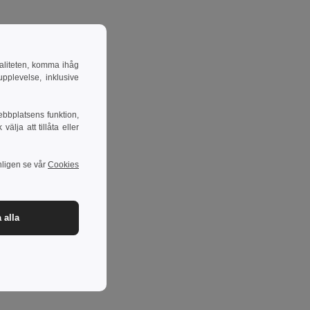
naliteten, komma ihåg
pplevelse, inklusive
ebbplatsens funktion,
lja att tillåta eller
nligen se vår
Cookies
 alla