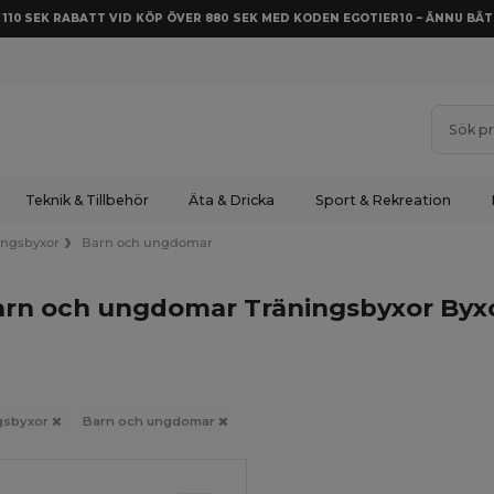
Å 110 SEK RABATT VID KÖP ÖVER 880 SEK MED KODEN EGOTIER10 – ÄNNU BÄT
Teknik & Tillbehör
Äta & Dricka
Sport & Rekreation
ingsbyxor
Barn och ungdomar
rn och ungdomar Träningsbyxor Byxo
gsbyxor
Barn och ungdomar