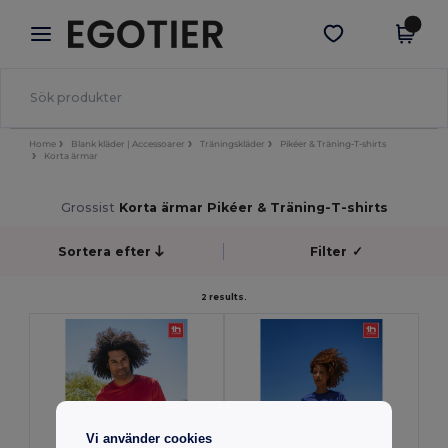
×
Egotier-app
Hämta app
Bättre priser i appen!
Home
Blank kläder | Accessoarer
Träningskläder
Pikéer & Träning-T-shirts
Korta ärmar
Grossist
Korta ärmar Pikéer & Träning-T-shirts
Sortera efter
Filter
✓
2 results.
Vi använder cookies