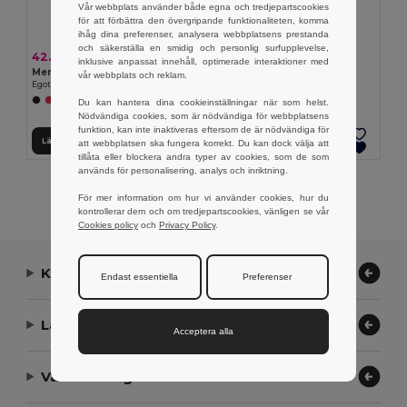
Vår webbplats använder både egna och tredjepartscookies
för att förbättra den övergripande funktionaliteten, komma
ihåg dina preferenser, analysera webbplatsens prestanda
och säkerställa en smidig och personlig surfupplevelse,
42.71 kr
38.78 kr
inklusive anpassat innehåll, optimerade interaktioner med
Men's sports t-shirt
Women's sports t-shirt
vår webbplats och reklam.
Egotier 30127
Egotier 30128
+1 Färger
Du kan hantera dina cookieinställningar när som helst.
Nödvändiga cookies, som är nödvändiga för webbplatsens
funktion, kan inte inaktiveras eftersom de är nödvändiga för
Lägg till i Varukorgen
Lägg till i Varukorgen
att webbplatsen ska fungera korrekt. Du kan dock välja att
tillåta eller blockera andra typer av cookies, som de som
används för personalisering, analys och inriktning.
Visar Alla Produkter.
För mer information om hur vi använder cookies, hur du
kontrollerar dem och om tredjepartscookies, vänligen se vår
Cookies policy
och
Privacy Policy
.
Kontakta oss
Endast essentiella
Preferenser
Låt oss hjälpa
Acceptera alla
Vårt företag