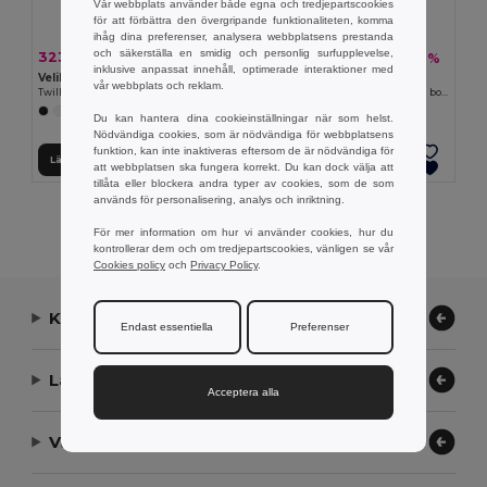
Vår webbplats använder både egna och tredjepartscookies
för att förbättra den övergripande funktionaliteten, komma
ihåg dina preferenser, analysera webbplatsens prestanda
och säkerställa en smidig och personlig surfupplevelse,
323.85 kr
222.91 kr
-36%
-36%
502.46 kr
345.74 kr
inklusive anpassat innehåll, optimerade interaktioner med
Velilla 36086
Velilla 36135
vår webbplats och reklam.
Twill jumpsuit (200g/m²), i bomull (35%) och polyester (65%)
Långärmad smock i twill (175g/m²), i bomullstwill (35%) och polyester (65%)
+7 Färger
+2 Färger
Du kan hantera dina cookieinställningar när som helst.
Nödvändiga cookies, som är nödvändiga för webbplatsens
funktion, kan inte inaktiveras eftersom de är nödvändiga för
Lägg till i Varukorgen
Lägg till i Varukorgen
att webbplatsen ska fungera korrekt. Du kan dock välja att
tillåta eller blockera andra typer av cookies, som de som
används för personalisering, analys och inriktning.
Visar Alla Produkter.
För mer information om hur vi använder cookies, hur du
kontrollerar dem och om tredjepartscookies, vänligen se vår
Cookies policy
och
Privacy Policy
.
Kontakta oss
Endast essentiella
Preferenser
Låt oss hjälpa
Acceptera alla
Vårt företag