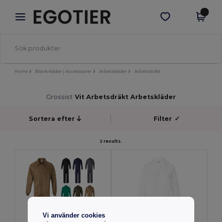
×
Egotier-app
Hämta app
Bättre priser i appen!
Home
Blank kläder | Accessoarer
Arbetskläder
Arbetsdräkt
Grossist
Vit Arbetsdräkt Arbetskläder
Sortera efter
Filter
✓
2 results.
Vi använder cookies