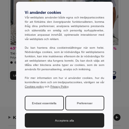
Vi använder cookies
Vår webbplats använder både egna och tredjepartscookies
för att förbättra den övergripande funktionaliteten, komma
ihåg dina preferenser, analysera webbplatsens prestanda
och säkerställa en smidig och personlig surfupplevelse,
inklusive anpassat innehåll, optimerade interaktioner med
vår webbplats och reklam.
Du kan hantera dina cookieinställningar när som helst.
437.75 kr
270.73 kr
-29%
-33%
612.85 kr
404.28 kr
Nödvändiga cookies, som är nödvändiga för webbplatsens
TH Clothes 30272
TH Clothes 30177
funktion, kan inte inaktiveras eftersom de är nödvändiga för
Polyester and cotton work trousers
Workwear padded bodywarmer
att webbplatsen ska fungera korrekt. Du kan dock välja att
+1 Färger
tillåta eller blockera andra typer av cookies, som de som
används för personalisering, analys och inriktning.
Lägg till i Varukorgen
Lägg till i Varukorgen
För mer information om hur vi använder cookies, hur du
kontrollerar dem och om tredjepartscookies, vänligen se vår
Cookies policy
och
Privacy Policy
.
Visar Alla Produkter.
Endast essentiella
Preferenser
Kontakta oss
Acceptera alla