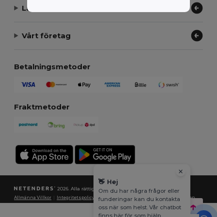
Låt oss hjälpa
Vårt företag
Betalningsmetoder
Fraktmetoder
👋
Hej
2026. Alla rättigheter förbehållna
Om du har några frågor eller
Allmänna Villkor
|
Integritetspolicy
|
Policy för cookies
|
Karta över webbplatsen
funderingar kan du kontakta
oss när som helst. Vår chatbot
finns här för som hjälp.