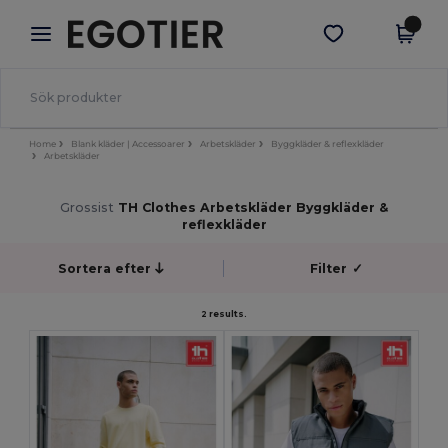
×
Egotier-app
Hämta app
Bättre priser i appen!
Home
Blank kläder | Accessoarer
Arbetskläder
Byggkläder & reflexkläder
Arbetskläder
Grossist
TH Clothes Arbetskläder Byggkläder &
reflexkläder
Sortera efter
Filter
✓
2 results.