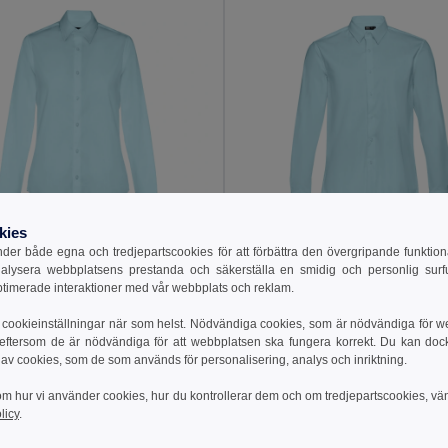
kies
er både egna och tredjepartscookies för att förbättra den övergripande funktio
7 kr
218.77 kr
318.86 kr
-31%
326.51 kr
nalysera webbplatsens prestanda och säkerställa en smidig och personlig surfu
ptimerade interaktioner med vår webbplats och reklam.
othes 30152
TH Clothes 30151
long-sleeved shirt
Men's long-sleeved shirt
cookieinställningar när som helst. Nödvändiga cookies, som är nödvändiga för w
+1 Färger
+1 Färger
 eftersom de är nödvändiga för att webbplatsen ska fungera korrekt. Du kan dock vä
 av cookies, som de som används för personalisering, analys och inriktning.
till i Varukorgen
Lägg till i Varukorgen
om hur vi använder cookies, hur du kontrollerar dem och om tredjepartscookies, vä
licy
.