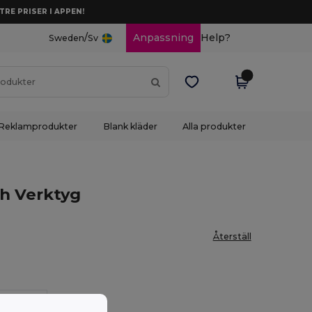
TRE PRISER I APPEN!
/
Anpassning
Help?
Sweden
Sv
Reklamprodukter
Blank kläder
Alla produkter
ch Verktyg
Återställ