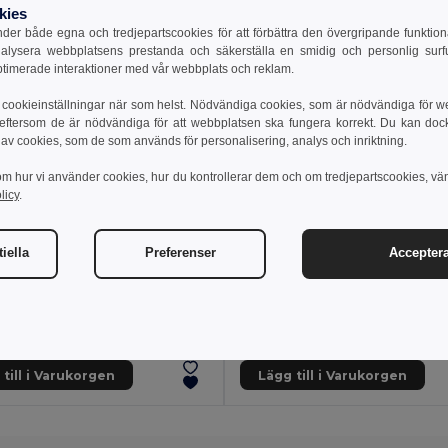
kies
er både egna och tredjepartscookies för att förbättra den övergripande funktio
nalysera webbplatsens prestanda och säkerställa en smidig och personlig surfu
ptimerade interaktioner med vår webbplats och reklam.
cookieinställningar när som helst. Nödvändiga cookies, som är nödvändiga för w
 eftersom de är nödvändiga för att webbplatsen ska fungera korrekt. Du kan dock vä
 av cookies, som de som används för personalisering, analys och inriktning.
om hur vi använder cookies, hur du kontrollerar dem och om tredjepartscookies, vä
licy
.
3.51 kr
Goya 36034
iella
Preferenser
Acceptera
 kr
38068
k mobilhållare i ABS för bilen GRAB
till i Varukorgen
Lägg till i Varukorgen