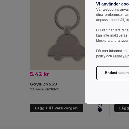
Vi använder coo
Vår webbplats använd
dina preferenser, a
anpassat innehåll, o
Du kan hantera dina 
kan inte inaktiveras
blockera andra typer
För mer information 
policy
och
Privacy Po
Endast essent
5.42 kr
25.93
Goya 37539
Goya 
GARAGE KEYRING
Magnetis
Lägg till i Varukorgen
Lägg 