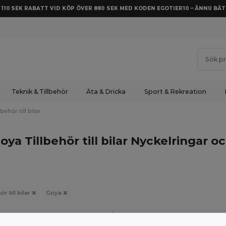
Å 110 SEK RABATT VID KÖP ÖVER 880 SEK MED KODEN EGOTIER10 – ÄNNU BÄT
Teknik & Tillbehör
Äta & Dricka
Sport & Rekreation
lbehör till bilar
oya Tillbehör till bilar Nyckelringar o
ör till bilar
Goya