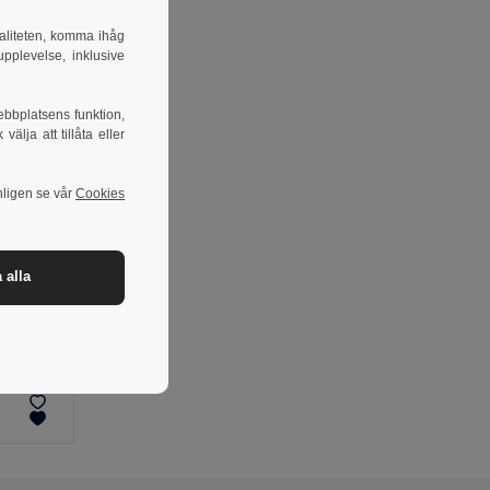
naliteten, komma ihåg
pplevelse, inklusive
ebbplatsens funktion,
lja att tillåta eller
nligen se vår
Cookies
 alla
Aluminium Bilformad Nyckelring med Silikon DRIVE