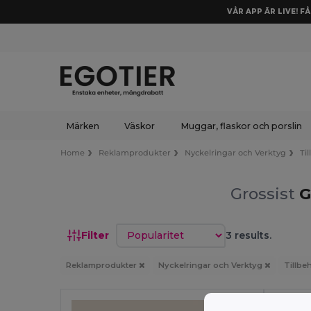
VÅR APP ÄR LIVE! F
Märken
Väskor
Muggar, flaskor och porslin
Home
Reklamprodukter
Nyckelringar och Verktyg
Til
Grossist
G
Sortera efter
Filter
3 results.
Reklamprodukter
Nyckelringar och Verktyg
Tillbeh