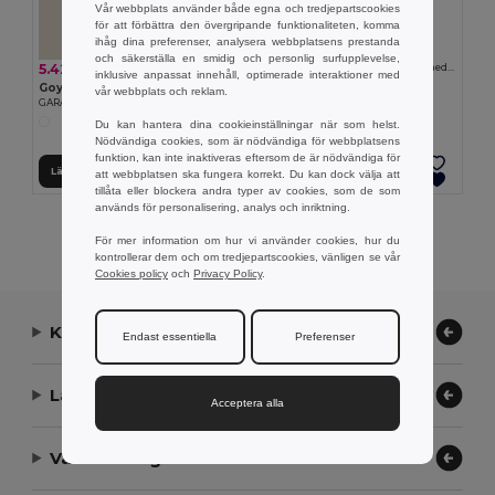
Vår webbplats använder både egna och tredjepartscookies
för att förbättra den övergripande funktionaliteten, komma
3.51 kr
ihåg dina preferenser, analysera webbplatsens prestanda
Goya 36034
och säkerställa en smidig och personlig surfupplevelse,
5.42 kr
Aluminium Bilformad Nyckelring med Silikon DRIVE
inklusive anpassat innehåll, optimerade interaktioner med
Goya 37539
vår webbplats och reklam.
GARAGE KEYRING
Du kan hantera dina cookieinställningar när som helst.
Nödvändiga cookies, som är nödvändiga för webbplatsens
funktion, kan inte inaktiveras eftersom de är nödvändiga för
Lägg till i Varukorgen
Lägg till i Varukorgen
att webbplatsen ska fungera korrekt. Du kan dock välja att
tillåta eller blockera andra typer av cookies, som de som
används för personalisering, analys och inriktning.
Visar Alla Produkter.
För mer information om hur vi använder cookies, hur du
kontrollerar dem och om tredjepartscookies, vänligen se vår
Cookies policy
och
Privacy Policy
.
Kontakta oss
Endast essentiella
Preferenser
Låt oss hjälpa
Acceptera alla
Vårt företag