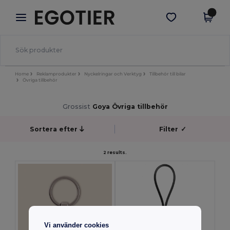
×
Egotier-app
Hämta app
Bättre priser i appen!
Home
Reklamprodukter
Nyckelringar och Verktyg
Tillbehör till bilar
Övriga tillbehör
Grossist
Goya Övriga tillbehör
Sortera efter
Filter
✓
2 results.
Vi använder cookies