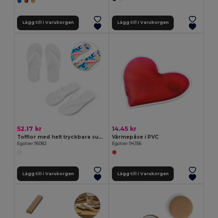
Lägg till i Varukorgen
Lägg till i Varukorgen
52.17 kr
14.45 kr
Tofflor med helt tryckbara sublimeringssulor
Värmepåse i PVC
Egotier 95082
Egotier 94356
Lägg till i Varukorgen
Lägg till i Varukorgen