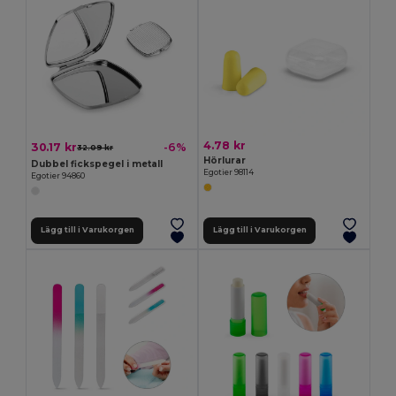
4.78 kr
30.17 kr
-6%
32.09 kr
Hörlurar
Dubbel fickspegel i metall
Egotier 98114
Egotier 94860
Lägg till i Varukorgen
Lägg till i Varukorgen