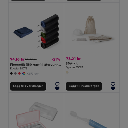
73.21 kr
74.16 kr
-21%
93.50 kr
SPA-kit
Fleecefilt (180 g/m²) i återvunnen polyester (100% rPET)
Egotier 95063
Egotier 99079
+2 Färger
Lägg till i Varukorgen
Lägg till i Varukorgen