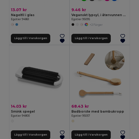
13.07 kr
9.46 kr
Nagelfil i glas
Veganskt lypsyl, i återvunnen ABS (100% rABS) och PP, med vaniljsmak
Egotier 94861
Egotier 95095
+2 Färger
Lägg till i Varukorgen
Lägg till i Varukorgen
14.03 kr
68.43 kr
Smink spegel
Badborste med bambukropp
Egotier 94800
Egotier 95057
Lägg till i Varukorgen
Lägg till i Varukorgen