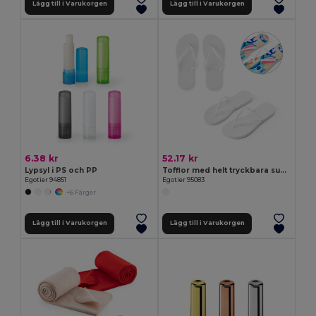
Lägg till i Varukorgen
Lägg till i Varukorgen
6.38 kr
52.17 kr
Lypsyl i PS och PP
Tofflor med helt tryckbara sublimeringssulor
Egotier 94851
Egotier 95083
+6 Färger
Lägg till i Varukorgen
Lägg till i Varukorgen