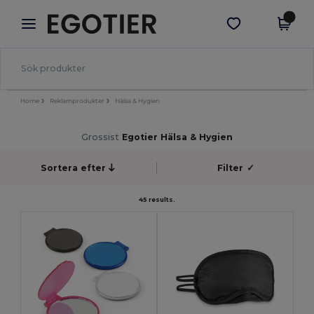
×
Egotier-app
Hämta app
Bättre priser i appen!
Home
Reklamprodukter
Hälsa & Hygien
Grossist
Egotier Hälsa & Hygien
Sortera efter
Filter
✓
45 results.