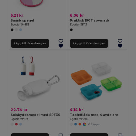
5.21 kr
6.06 kr
Smink spegel
Praktisk 190T sovmask
Egotier 94853
Egotier 98113
Lägg till i Varukorgen
Lägg till i Varukorgen
22.74 kr
4.14 kr
Solskyddsmedel med SPF30
Tablettlåda med 4 avdelare
Egotier 94891
Egotier 94306
+1 Färger