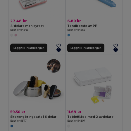
23.48 kr
6.80 kr
4-delars manikyrset
Tandborste av PP
Egotier 94843
Egotier 94855
Lägg till i Varukorgen
Lägg till i Varukorgen
59.50 kr
11.69 kr
Skorengöringssats i 6 delar
Tablettlåda med 2 avdelare
Egotier 98117
Egotier 94307