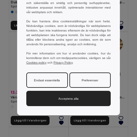
Dubbelsidig rund aluminiumspegel med magnetisk stängning
Tandborste med bambukropp och nylontänder
och säkerställa en smidig och personlig surfupplevelse,
Egotier 95097
Egotier 95056
inklusive anpassat innehåll, optimerade interaktioner med
vår webbplats och reklam.
+1 Färger
Du kan hantera dina cookieinställningar när som helst.
Lägg till i Varukorgen
Lägg till i Varukorgen
Nödvändiga cookies, som är nödvändiga för webbplatsens
funktion, kan inte inaktiveras eftersom de är nödvändiga för
att webbplatsen ska fungera korrekt. Du kan dock välja att
tillåta eller blockera andra typer av cookies, som de som
används för personalisering, analys och inriktning.
För mer information om hur vi använder cookies, hur du
kontrollerar dem och om tredjepartscookies, vänligen se vår
Cookies policy
och
Privacy Policy
.
Endast essentiella
Preferenser
12.33 kr
35.70 kr
Värmepåse i PVC
Trähårborste med bambutänder
Acceptera alla
Egotier 94353
Egotier 95055
Lägg till i Varukorgen
Lägg till i Varukorgen