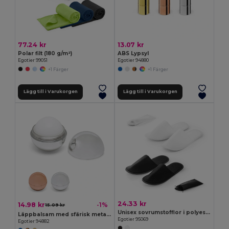
77.24 kr
13.07 kr
Polar filt (180 g/m²)
ABS Lypsyl
Egotier 99051
Egotier 94880
+1 Färger
+1 Färger
Lägg till i Varukorgen
Lägg till i Varukorgen
24.33 kr
14.98 kr
-1%
15.09 kr
Unisex sovrumstofflor i polyester
Läppbalsam med sfärisk metallisk ABS-förpackning
Egotier 95069
Egotier 94882