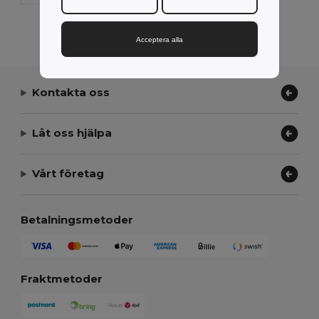
Visar Alla Produkter.
Acceptera alla
Kontakta oss
Låt oss hjälpa
Vårt företag
Betalningsmetoder
Fraktmetoder