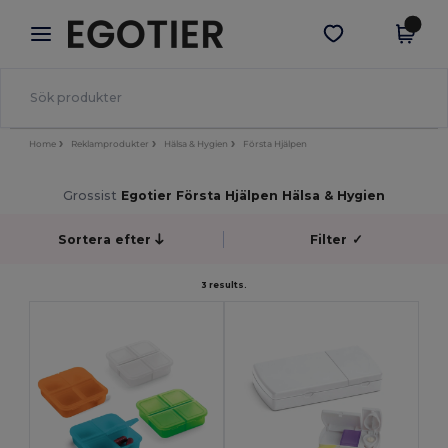
×
Egotier-app
Hämta app
Bättre priser i appen!
Home
Reklamprodukter
Hälsa & Hygien
Första Hjälpen
Grossist
Egotier Första Hjälpen Hälsa & Hygien
Sortera efter
Filter
✓
3 results.