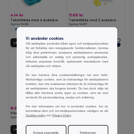
4.14 kr
11.69 kr
Tablettlåda med 4 avdelare
Tablettlåda med 2 avdelare
Egotier 94306
Egotier 94307
+1 Färger
Vi använder cookies
Lägg till i Varukorgen
Lägg till i Varukorgen
Vår webbplats använder både egna och tredjepartscookies
för att förbättra den övergripande funktionaliteten, komma
ihåg dina preferenser, analysera webbplatsens prestanda
och säkerställa en smidig och personlig surfupplevelse,
inklusive anpassat innehåll, optimerade interaktioner med
vår webbplats och reklam.
Du kan hantera dina cookieinställningar när som helst.
Nödvändiga cookies, som är nödvändiga för webbplatsens
funktion, kan inte inaktiveras eftersom de är nödvändiga för
att webbplatsen ska fungera korrekt. Du kan dock välja att
tillåta eller blockera andra typer av cookies, som de som
används för personalisering, analys och inriktning.
För mer information om hur vi använder cookies, hur du
8.08 kr
kontrollerar dem och om tredjepartscookies, vänligen se vår
Pillerbox med 7 avdelare
Cookies policy
och
Privacy Policy
.
Egotier 94305
Lägg till i Varukorgen
Endast essentiella
Preferenser