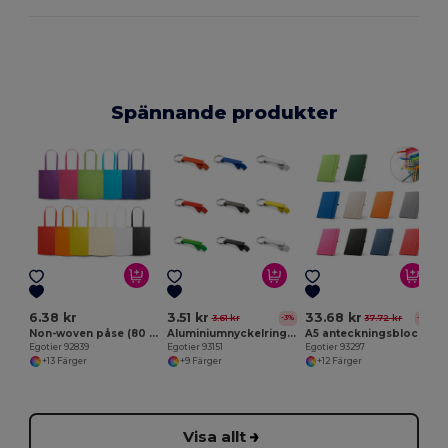
Spännande produkter
E
6.38 kr
3.51 kr
33.68 kr
3.61 kr
37.72 kr
-3%
-11%
Non-woven påse (80 g/m²)
Aluminiumnyckelring med kapsylöppnare
A5 anteckningsblock i återvunnen polyester (100% rPET) med linjerade sidor
Egotier 92839
Egotier 93151
Egotier 93297
+13 Färger
+9 Färger
+12 Färger
Visa allt