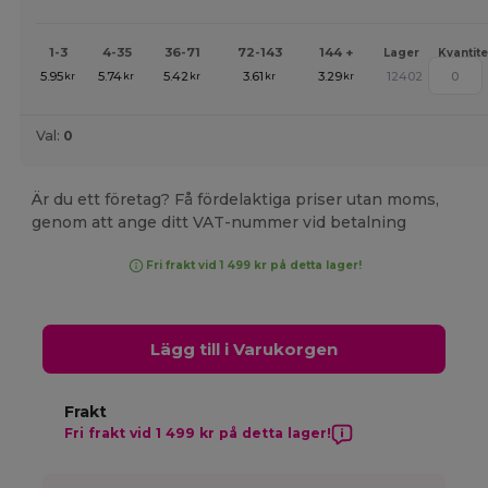
1-3
4-35
36-71
72-143
144 +
Lager
Kvantite
5.95
5.74
5.42
3.61
3.29
12402
kr
kr
kr
kr
kr
Val:
0
Är du ett företag? Få fördelaktiga priser utan moms,
genom att ange ditt VAT-nummer vid betalning
Fri frakt vid 1 499 kr på detta lager!
Lägg till i Varukorgen
Frakt
Fri frakt vid 1 499 kr på detta lager!