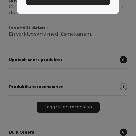
Användningsanvisningar :
Glid för att förlänga bladet, lås på plats, skär och
dra sedan tillbaka.
Innehåll i lådan :
En verktygskniv med låsmekanism.
Upptäck andra produkter
Produktkundrecensioner
Lägg till en recension
Bulk Orders