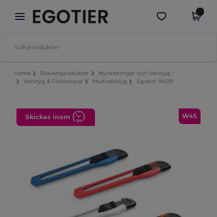
×
Egotier-app
Hämta app
Bättre priser i appen!
Home
Reklamprodukter
Nyckelringar och Verktyg
Verktyg & Ficklampor
Multiverktyg
Egotier 94501
W45
Skickas inom