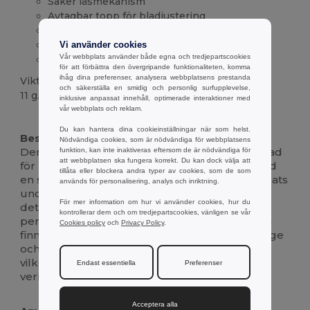
Säker låsmekanism
Avtagbar topp för bladjustering
Finns i flera livfulla färger
Ergonomiskt grepp för komfort
Vi använder cookies
Vår webbplats använder både egna och tredjepartscookies
Tålig plastkropp
för att förbättra den övergripande funktionaliteten, komma
ihåg dina preferenser, analysera webbplatsens prestanda
Vikt
och säkerställa en smidig och personlig surfupplevelse,
11 g.
inklusive anpassat innehåll, optimerade interaktioner med
vår webbplats och reklam.
Högt lager
Du kan hantera dina cookieinställningar när som helst.
Beskrivning :
Nödvändiga cookies, som är nödvändiga för webbplatsens
Den här mångsidiga verktygskniven är utformad
funktion, kan inte inaktiveras eftersom de är nödvändiga för
att webbplatsen ska fungera korrekt. Du kan dock välja att
för precision och säkerhet och är utrustad med
tillåta eller blockera andra typer av cookies, som de som
en säker låsmekanism som håller bladet på plats
används för personalisering, analys och inriktning.
under användning. Den avtagbara toppen gör
För mer information om hur vi använder cookies, hur du
det enkelt att justera bladet, vilket gör den
kontrollerar dem och om tredjepartscookies, vänligen se vår
perfekt för olika skäruppgifter. Den här kniven
Cookies policy
och
Privacy Policy
.
finns i livfulla färger som rött, blått, grönt, orange
och vitt och kombinerar funktionalitet med stil,
vilket säkerställer att den sticker ut i din
Endast essentiella
Preferenser
verktygssamling.
Acceptera alla