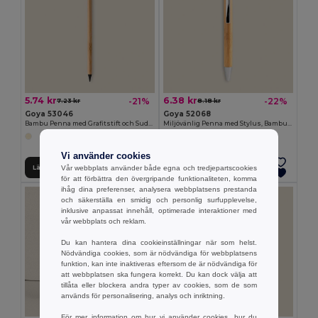
5.74 kr
6.38 kr
-21%
-22%
7.23 kr
8.18 kr
Goya 53046
Goya 52068
Bambu Penna med Grafitstift och Sudd INFINITE
Miljövänlig Penna med Stylus, Bambukropp GAZE
Vi använder cookies
Vår webbplats använder både egna och tredjepartscookies
Lägg till i Varukorgen
Lägg till i Varukorgen
för att förbättra den övergripande funktionaliteten, komma
ihåg dina preferenser, analysera webbplatsens prestanda
och säkerställa en smidig och personlig surfupplevelse,
inklusive anpassat innehåll, optimerade interaktioner med
vår webbplats och reklam.
Du kan hantera dina cookieinställningar när som helst.
Nödvändiga cookies, som är nödvändiga för webbplatsens
funktion, kan inte inaktiveras eftersom de är nödvändiga för
att webbplatsen ska fungera korrekt. Du kan dock välja att
tillåta eller blockera andra typer av cookies, som de som
används för personalisering, analys och inriktning.
För mer information om hur vi använder cookies, hur du