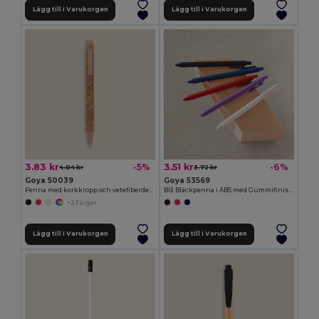
Lägg till i Varukorgen
Lägg till i Varukorgen
3.83 kr
3.51 kr
-5%
-6%
4.04 kr
3.72 kr
Goya 50039
Goya 53569
Penna med korkkropp och vetefiberdelar ODEN
Blå Bläckpenna i ABS med Gummifinish KATOA
+2 Färger
Lägg till i Varukorgen
Lägg till i Varukorgen