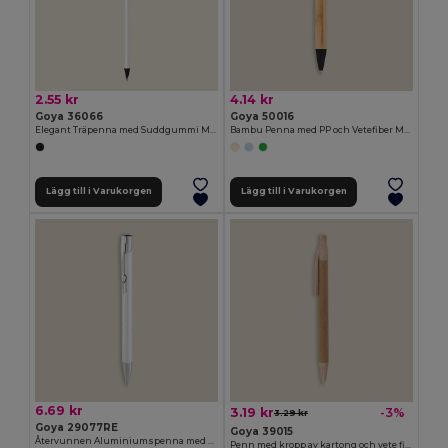
2.55 kr
4.14 kr
Goya 36066
Goya 50016
Elegant Träpenna med Suddgummi MATT
Bambu Penna med PP och Vetefiber MALMO
Lägg till i Varukorgen
Lägg till i Varukorgen
6.69 kr
3.19 kr
-3%
3.29 kr
Goya 29077RE
Goya 39015
Återvunnen Aluminiumspenna med Dekorativa Ringar STRIPE
Penn med kropp av kartong och vete fiberändar HILL