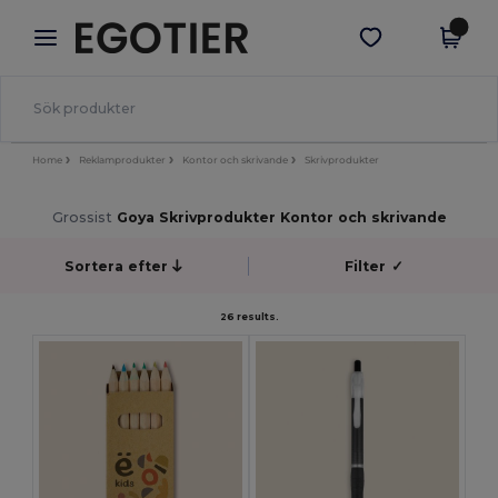
×
Egotier-app
Hämta app
Bättre priser i appen!
Home
Reklamprodukter
Kontor och skrivande
Skrivprodukter
Grossist
Goya Skrivprodukter Kontor och skrivande
Sortera efter
Filter
✓
26 results.