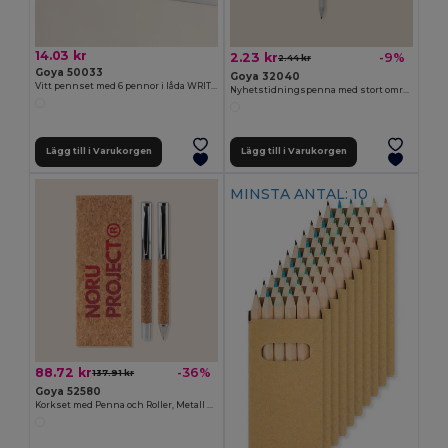
14.03 kr
2.23 kr
-9%
2.44 kr
Goya 50033
Goya 32040
Vitt pennset med 6 pennor i låda WRITER
Nyhetstidningspenna med stort område PAPER
Lägg till i Varukorgen
Lägg till i Varukorgen
MINSTA ANTAL: 10
88.72 kr
-36%
137.91 kr
Goya 52580
Korkset med Penna och Roller, Metall Kropp KANDER