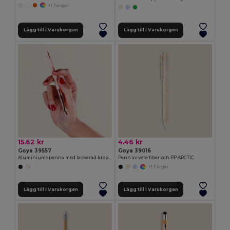
+1 Färger
Lägg till i Varukorgen
Lägg till i Varukorgen
15.62 kr
4.46 kr
Goya 39557
Goya 39016
Aluminiumspenna med lackerad kropp och metalliska delar RICH
Penn av vete fiber och PP ARCTIC
+1 Färger
Lägg till i Varukorgen
Lägg till i Varukorgen