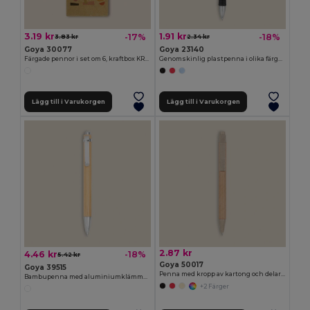
3.19 kr
1.91 kr
-17%
-18%
3.83 kr
2.34 kr
Goya 30077
Goya 23140
Färgade pennor i set om 6, kraftbox KRAFT
Genomskinlig plastpenna i olika färger TRANSLUCENT
Lägg till i Varukorgen
Lägg till i Varukorgen
2.87 kr
4.46 kr
-18%
5.42 kr
Goya 50017
Goya 39515
Penna med kropp av kartong och delar av PP och vetefiber LUND
Bambupenna med aluminiumklämma JUNGLE
+2 Färger