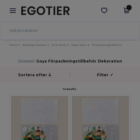
×
Egotier-app
Hämta app
Bättre priser i appen!
Home
Reklamprodukter
Jul & Vinter
Dekoration
Förpackningstillbehör
Grossist
Goya Förpackningstillbehör Dekoration
Sortera efter
Filter
✓
4 results.