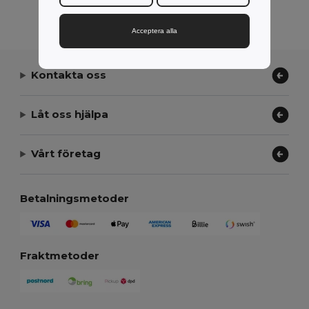
Visar Alla Produkter.
Acceptera alla
Kontakta oss
Låt oss hjälpa
Vårt företag
Betalningsmetoder
Fraktmetoder