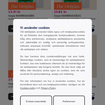
23.91 kr
25.82 kr
Goya 50695140GR1C
Goya 50695140GR2C
KORT 15X10 CM GERMINA 140GR 1 SIDA
KORT 15X10 CM GERMINA 140GR 2 SIDOR
Vi använder cookies
Lägg till i Varukorgen
Lägg till i Varukorgen
Vår webbplats använder både egna och tredjepartscookies
för att förbättra den övergripande funktionaliteten, komma
ihåg dina preferenser, analysera webbplatsens prestanda
och säkerställa en smidig och personlig surfupplevelse,
inklusive anpassat innehåll, optimerade interaktioner med
vår webbplats och reklam.
Du kan hantera dina cookieinställningar när som helst.
Nödvändiga cookies, som är nödvändiga för webbplatsens
funktion, kan inte inaktiveras eftersom de är nödvändiga för
att webbplatsen ska fungera korrekt. Du kan dock välja att
tillåta eller blockera andra typer av cookies, som de som
används för personalisering, analys och inriktning.
37.08 kr
40.91 kr
För mer information om hur vi använder cookies, hur du
Goya 50695200GR1C
Goya 50695200GR2C
kontrollerar dem och om tredjepartscookies, vänligen se vår
KORT 15X10 CM GERMINA 200GR 1 SIDA
KORT 15X10 CM GERMINA 200GR 2 SIDOR
Cookies policy
och
Privacy Policy
.
Lägg till i Varukorgen
Lägg till i Varukorgen
Endast essentiella
Preferenser