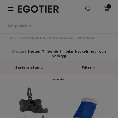
×
Egotier-app
Hämta app
Bättre priser i appen!
Home
Reklamprodukter
Nyckelringar och Verktyg
Tillbehör till bilar
Grossist
Egotier Tillbehör till bilar Nyckelringar och
Verktyg
Sortera efter
Filter
✓
6 results.