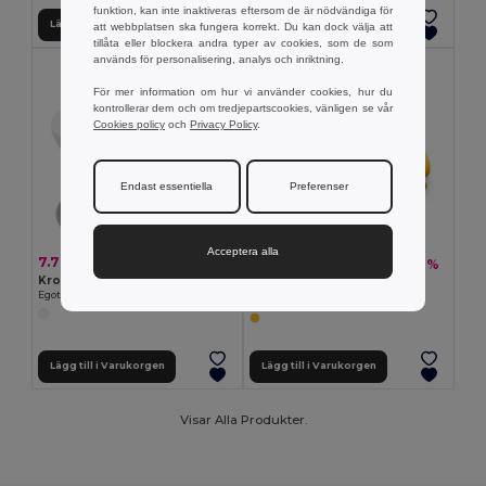
funktion, kan inte inaktiveras eftersom de är nödvändiga för
Lägg till i Varukorgen
Lägg till i Varukorgen
att webbplatsen ska fungera korrekt. Du kan dock välja att
tillåta eller blockera andra typer av cookies, som de som
används för personalisering, analys och inriktning.
För mer information om hur vi använder cookies, hur du
kontrollerar dem och om tredjepartscookies, vänligen se vår
Cookies policy
och
Privacy Policy
.
Endast essentiella
Preferenser
Acceptera alla
7.76 kr
67.36 kr
-7%
72.57 kr
Krok med karbinhake
Nödhammare
Egotier 23200
Egotier 94759
Lägg till i Varukorgen
Lägg till i Varukorgen
Visar Alla Produkter.