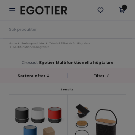
×
Egotier-app
Hämta app
Bättre priser i appen!
Home
Reklamprodukter
Teknik & Tillbehör
Högtalare
Multifunktionella högtalare
Grossist
Egotier Multifunktionella högtalare
Sortera efter
Filter
✓
3 results.