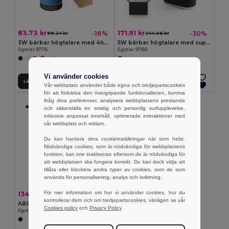
83.73 kr
171.91 kr
-16%
-30%
99.24 kr
244.06 kr
3W bärbar högtalare med 4h30m batteritid på återvunnen ABS (100 % rABS)
5W bärbar högtalare med supersnabb 15W trådlös laddare och 2 timmars batteritid gjord av bambu och återvunnen PET (100 % rPET)
Egotier 97176
Egotier 97183
+1 Färger
Vi använder cookies
Lägg till i Varukorgen
Lägg till i Varukorgen
Vår webbplats använder både egna och tredjepartscookies
för att förbättra den övergripande funktionaliteten, komma
ihåg dina preferenser, analysera webbplatsens prestanda
och säkerställa en smidig och personlig surfupplevelse,
inklusive anpassat innehåll, optimerade interaktioner med
vår webbplats och reklam.
Du kan hantera dina cookieinställningar när som helst.
Nödvändiga cookies, som är nödvändiga för webbplatsens
funktion, kan inte inaktiveras eftersom de är nödvändiga för
att webbplatsen ska fungera korrekt. Du kan dock välja att
tillåta eller blockera andra typer av cookies, som de som
används för personalisering, analys och inriktning.
För mer information om hur vi använder cookies, hur du
134.19 kr
-29%
188.70 kr
kontrollerar dem och om tredjepartscookies, vänligen se vår
ABS bärbar högtalare med trådlös laddning
Cookies policy
och
Privacy Policy
.
Egotier 97933