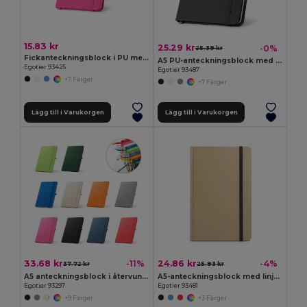
15.83 kr
25.29 kr
-0%
25.39 kr
Fickanteckningsblock i PU med blanka sidor
A5 PU-anteckningsblock med blanka sidor
Egotier 93425
Egotier 93487
+7 Färger
+7 Färger
Lägg till i Varukorgen
Lägg till i Varukorgen
33.68 kr
24.86 kr
-11%
-4%
37.72 kr
25.93 kr
A5 anteckningsblock i återvunnen polyester (100% rPET) med linjerade sidor
A5-anteckningsblock med linjerade sidor
Egotier 93297
Egotier 93481
+9 Färger
+3 Färger