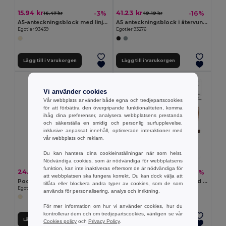
15.94 kr
41.23 kr
-3%
-16%
16.47 kr
49.19 kr
A5-anteckningsblock med linjerade sidor
A5 anteckningsblock i återvunnen polyester (100% rPET) med linjerade sidor
Egotier 93439
Egotier 93276
Lägg till i Varukorgen
Lägg till i Varukorgen
Vi använder cookies
Vår webbplats använder både egna och tredjepartscookies
för att förbättra den övergripande funktionaliteten, komma
ihåg dina preferenser, analysera webbplatsens prestanda
och säkerställa en smidig och personlig surfupplevelse,
inklusive anpassat innehåll, optimerade interaktioner med
vår webbplats och reklam.
Du kan hantera dina cookieinställningar när som helst.
Nödvändiga cookies, som är nödvändiga för webbplatsens
funktion, kan inte inaktiveras eftersom de är nödvändiga för
24.01 kr
40.27 kr
-10%
-6%
26.78 kr
43.03 kr
att webbplatsen ska fungera korrekt. Du kan dock välja att
Pocket anteckningsblock i kork, i FSC™-certifierat material och andra kontrollerade material
A5 kork anteckningsbok med blanka sidor i FSC™-certifierat material och annat kontrollerat material
tillåta eller blockera andra typer av cookies, som de som
Egotier 93808
Egotier 93807
används för personalisering, analys och inriktning.
För mer information om hur vi använder cookies, hur du
kontrollerar dem och om tredjepartscookies, vänligen se vår
Lägg till i Varukorgen
Lägg till i Varukorgen
Cookies policy
och
Privacy Policy
.