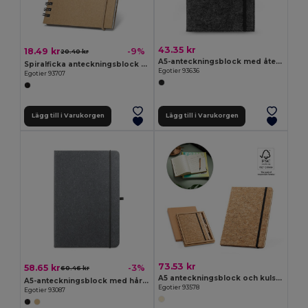
43.35 kr
18.49 kr
-9%
20.40 kr
A5-anteckningsblock med återvunnet filtomslag (100 % rPET) och linjerade sidor i 100 % återvunnet papper
Spiralficka anteckningsblock med linjerade sidor
Egotier 93636
Egotier 93707
Lägg till i Varukorgen
Lägg till i Varukorgen
73.53 kr
58.65 kr
-3%
60.46 kr
A5 anteckningsblock och kulspetspenna i kork
A5-anteckningsblock med hårt omslag i läder (70% återvunnet) med linjerade sidor
Egotier 93578
Egotier 93087