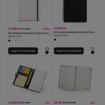
40.59 kr
37.08 kr
-16%
44.20 kr
A5 anteckningsblock med halvhårt omslag i återvunnen filt (100 % rPET) med ringar och linjerade sidor
A5-anteckningsblock gjord av återvunna mjölkkartonger med linjerade sidor
Egotier 93635
Egotier 93271
Lägg till i Varukorgen
Lägg till i Varukorgen
23.06 kr
61.09 kr
-1%
-2%
23.27 kr
62.05 kr