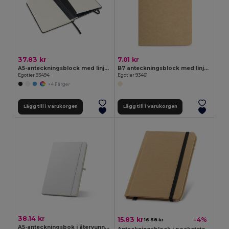
37.83 kr
7.01 kr
A5-anteckningsblock med linjerade sidor i elfenbensfärgad
B7 anteckningsblock med linjerade sidor
Egotier 93494
Egotier 93461
+4 Färger
Lägg till i Varukorgen
Lägg till i Varukorgen
38.14 kr
15.83 kr
-4%
16.58 kr
A5-anteckningsbok i återvunnen polyester (100 % rPET) 300D, perfekt för sublimering