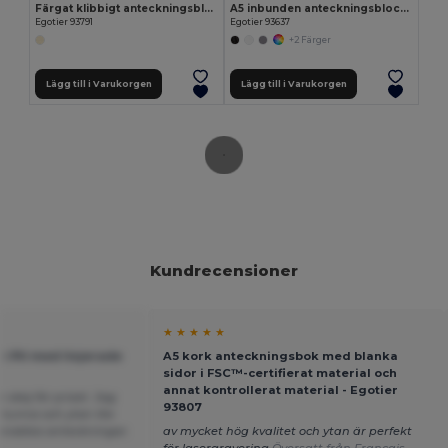
Färgat klibbigt anteckningsblock med 6 uppsättningar
A5 inbunden anteckningsblock i PU (35 % återvunnen) med linjerade sidor 100 % återvunnet
Egotier 93791
Egotier 93637
+2 Färger
Lägg till i Varukorgen
Lägg till i Varukorgen
Kundrecensioner
★ ★ ★ ★ ★
 i PU med linjerade
A5 kork anteckningsbok med blanka
2
sidor i FSC™-certifierat material och
annat kontrollerat material - Egotier
 okej för priset. Jag
93807
e tunna och ytan lite
ör snabba anteckningar.
av mycket hög kvalitet och ytan är perfekt