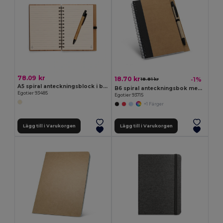
78.09 kr
18.70 kr
-1%
18.81 kr
A5 spiral anteckningsblock i bambu med 100% återvunnet papper
B6 spiral anteckningsbok med 120 blanka sidor
Egotier 93485
Egotier 93715
+1 Färger
Lägg till i Varukorgen
Lägg till i Varukorgen