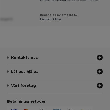
för lasergravering
Översatt från Français
Recension av amaele C.
 Angel P.
L'atelier d'Ama
Kontakta oss
Låt oss hjälpa
Vårt företag
Betalningsmetoder