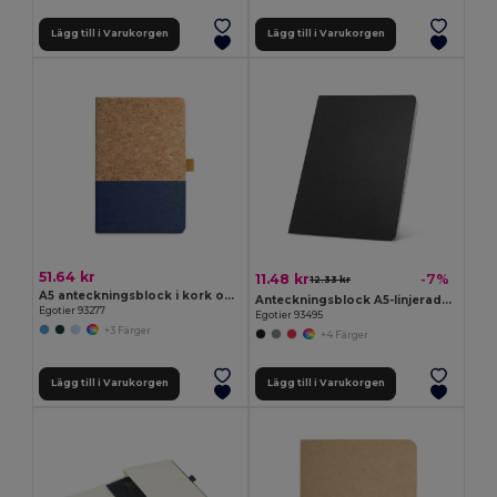
Lägg till i Varukorgen
Lägg till i Varukorgen
51.64 kr
11.48 kr
-7%
12.33 kr
A5 anteckningsblock i kork och linne med linjerade sidor
Anteckningsblock A5-linjerade sidor
Egotier 93277
Egotier 93495
+3 Färger
+4 Färger
Lägg till i Varukorgen
Lägg till i Varukorgen