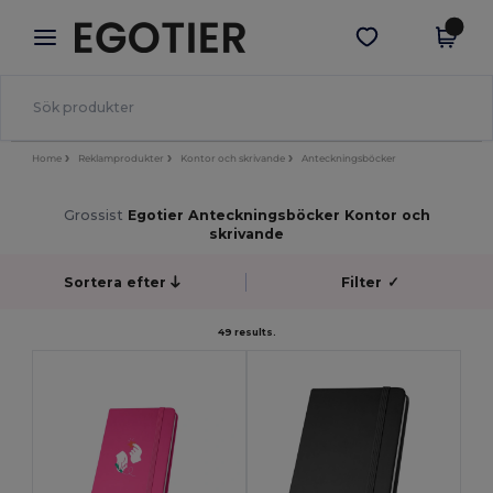
×
Egotier-app
Hämta app
Bättre priser i appen!
Home
Reklamprodukter
Kontor och skrivande
Anteckningsböcker
Grossist
Egotier Anteckningsböcker Kontor och
skrivande
Sortera efter
Filter
✓
49 results.