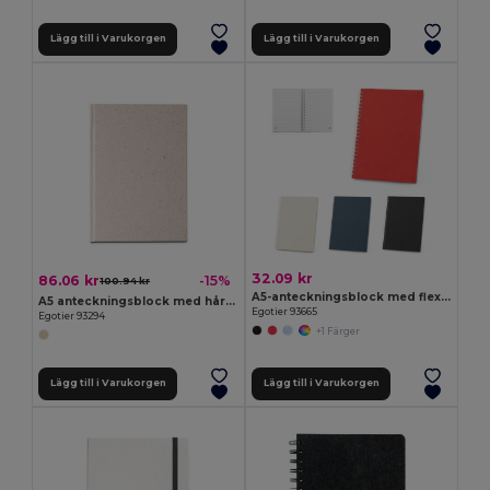
Lägg till i Varukorgen
Lägg till i Varukorgen
32.09 kr
86.06 kr
-15%
100.94 kr
A5-anteckningsblock med flexibelt omslag, tillverkat av 100 % återvunnet papper
A5 anteckningsblock med hårt omslag tillverkat av ekologiskt elefantmaterial (80%)
Egotier 93665
Egotier 93294
+1 Färger
Lägg till i Varukorgen
Lägg till i Varukorgen