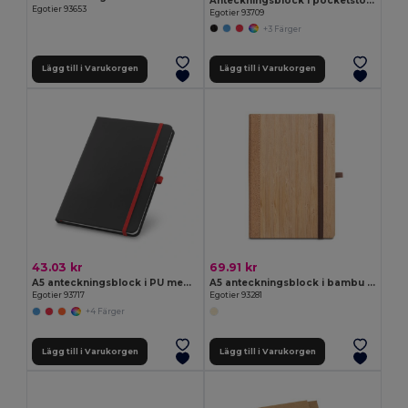
Anteckningsblock i pocketstorlek med blanka sidor
Egotier 93653
Egotier 93709
+3 Färger
Lägg till i Varukorgen
Lägg till i Varukorgen
43.03 kr
69.91 kr
A5 anteckningsblock i PU med linjerade sidor
A5 anteckningsblock i bambu och kork med linjerade sidor
Egotier 93717
Egotier 93281
+4 Färger
Lägg till i Varukorgen
Lägg till i Varukorgen