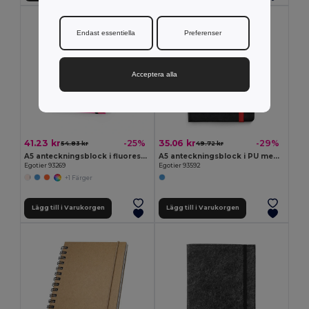
Endast essentiella
Preferenser
Acceptera alla
41.23 kr
35.06 kr
-25%
-29%
54.83 kr
49.72 kr
A5 anteckningsblock i fluorescerande PU med linjerade sidor
A5 anteckningsblock i PU med linjerade sidor
Egotier 93269
Egotier 93592
+1 Färger
Lägg till i Varukorgen
Lägg till i Varukorgen