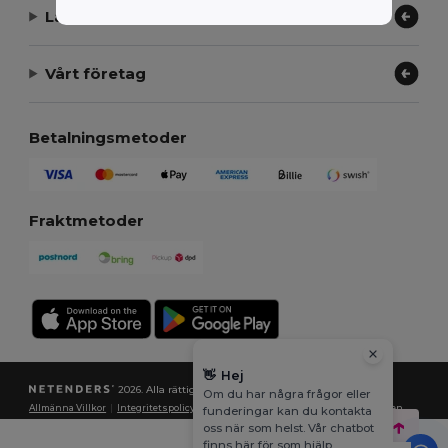
Låt oss hjälpa
Vårt företag
Betalningsmetoder
Fraktmetoder
👋
Hej
2026. Alla rättigheter förbehållna
Om du har några frågor eller
Allmänna Villkor
|
Integritetspolicy
|
Policy för cookies
|
Karta över webbplatsen
funderingar kan du kontakta
oss när som helst. Vår chatbot
finns här för som hjälp.