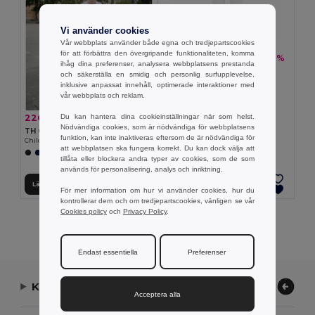
Vi använder cookies
Vår webbplats använder både egna och tredjepartscookies
för att förbättra den övergripande funktionaliteten, komma
226.21 kr
-31%
329.91 kr
ihåg dina preferenser, analysera webbplatsens prestanda
TH Clothes 30310
och säkerställa en smidig och personlig surfupplevelse,
Children's tracksuit pants
inklusive anpassat innehåll, optimerade interaktioner med
vår webbplats och reklam.
Du kan hantera dina cookieinställningar när som helst.
226.21 kr
-31%
329.91 kr
Nödvändiga cookies, som är nödvändiga för webbplatsens
TH Clothes 30309
funktion, kan inte inaktiveras eftersom de är nödvändiga för
Children's tracksuit pants
att webbplatsen ska fungera korrekt. Du kan dock välja att
tillåta eller blockera andra typer av cookies, som de som
används för personalisering, analys och inriktning.
Lägg till i Varukorgen
Lägg till i Varukorgen
För mer information om hur vi använder cookies, hur du
kontrollerar dem och om tredjepartscookies, vänligen se vår
Cookies policy
och
Privacy Policy
.
Visar Alla Produkter.
Endast essentiella
Preferenser
Kontakta oss
Acceptera alla