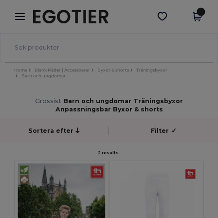
×
Egotier-app
Hämta app
Bättre priser i appen!
Home
Blank kläder | Accessoarer
Byxor & shorts
Träningsbyxor
Barn och ungdomar
Grossist
Barn och ungdomar Träningsbyxor
Anpassningsbar Byxor & shorts
Sortera efter
Filter
✓
2 results.